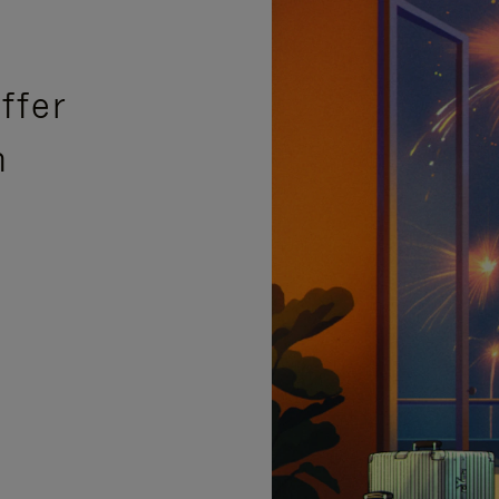
ffer
n