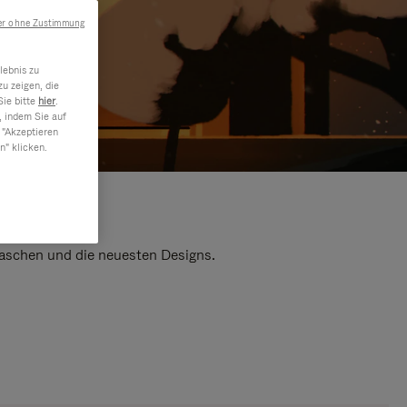
er ohne Zustimmung
lebnis zu
u zeigen, die
Sie bitte
hier
.
, indem Sie auf
 "Akzeptieren
n" klicken.
 Taschen und die neuesten Designs.