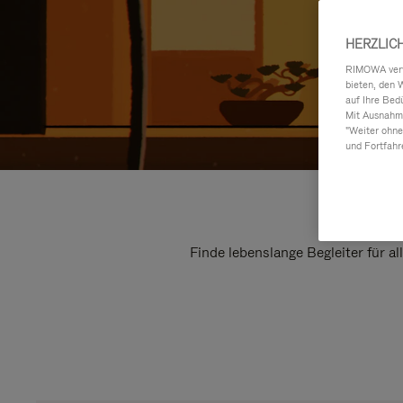
HERZLIC
RIMOWA verwe
bieten, den 
auf Ihre Bed
Mit Ausnahme
"Weiter ohne
und Fortfahr
Finde lebenslange Begleiter für a