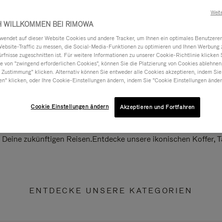
Weit
H WILLKOMMEN BEI RIMOWA
ndet auf dieser Website Cookies und andere Tracker, um Ihnen ein optimales Benutzerer
Website-Traffic zu messen, die Social-Media-Funktionen zu optimieren und Ihnen Werbung z
ürfnisse zugeschnitten ist. Für weitere Informationen zu unserer Cookie-Richtlinie klicken 
 von "zwingend erforderlichen Cookies", können Sie die Platzierung von Cookies ablehnen
 Zustimmung" klicken. Alternativ können Sie entweder alle Cookies akzeptieren, indem Sie
en" klicken, oder Ihre Cookie-Einstellungen ändern, indem Sie "Cookie Einstellungen änder
Cookie Einstellungen ändern
Akzeptieren und Fortfahren
ll Deine zukünftigen Reisen.Entdecke unsere ikonischen Koffer,
ENTDECKE UNSERE KATEGORIEN