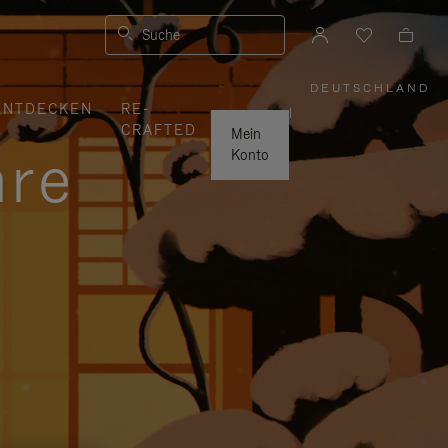
Suche
DEUTSCHLAND
,
ENTDECKEN
RE-
WÄHLEN
|
SIE
CRAFTED
IHRE
Mein
REGION
hre
AUS
Konto