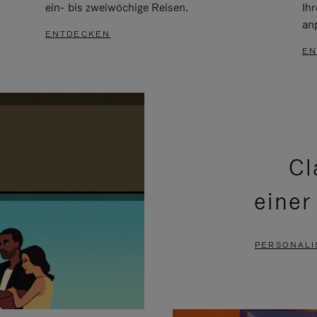
ein- bis zweiwöchige Reisen.
Ih
an
ENTDECKEN
EN
Cl
einer
PERSONALI