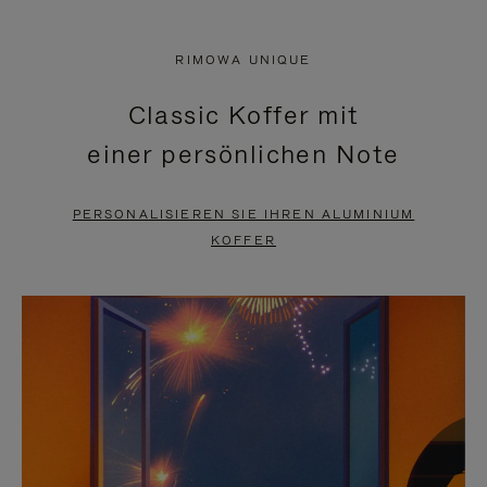
VIDEO
IST
IST
STUMMGESCHALTET,
RIMOWA UNIQUE
NICHT
BITTE
Classic Koffer mit
PAUSIERT,
KLICKEN
einer persönlichen Note
BITTE
SIE
DRÜCKEN
ZUM
PERSONALISIEREN SIE IHREN ALUMINIUM
SIE,
AUFHEBEN
KOFFER
UM
DER
ES
STUMMSCHALTUNG
ANZUHALTEN