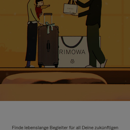
Finde lebenslange Begleiter für all Deine zukünftigen