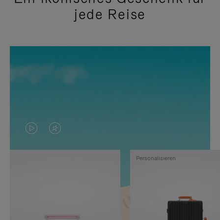
jede Reise
DAS
VIDEO
VIDEO
IST
Personalisieren
IST
STUMMGESCHALTET,
NICHT
BITTE
PAUSIERT,
KLICKEN