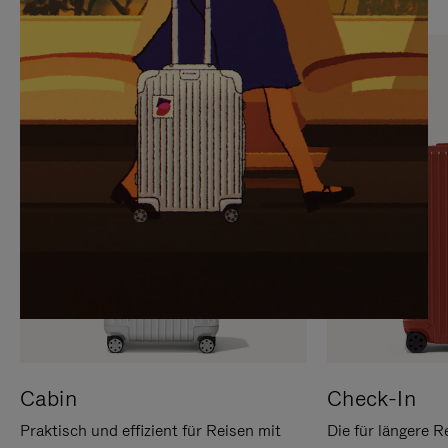
SIE,
AUFHEBEN
UM
DER
ES
STUMMSCHALTUNG
ANZUHALTEN
Cabin
Check-In
Praktisch und effizient für Reisen mit
Die für längere R