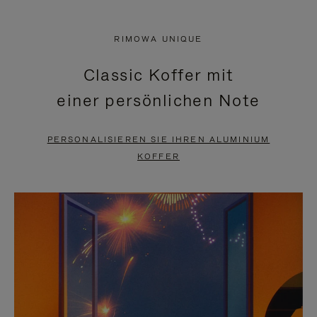
VIDEO
IST
IST
STUMMGESCHALTET,
RIMOWA UNIQUE
NICHT
BITTE
Classic Koffer mit
PAUSIERT,
KLICKEN
einer persönlichen Note
BITTE
SIE
DRÜCKEN
ZUM
PERSONALISIEREN SIE IHREN ALUMINIUM
SIE,
AUFHEBEN
KOFFER
UM
DER
ES
STUMMSCHALTUNG
ANZUHALTEN