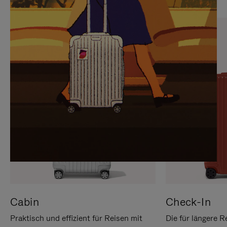
SIE,
AUFHEBEN
UM
DER
ES
STUMMSCHALTUNG
ANZUHALTEN
Cabin
Check-In
Praktisch und effizient für Reisen mit
Die für längere R