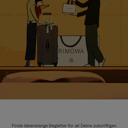
Finde lebenslange Begleiter für all Deine zukünftigen