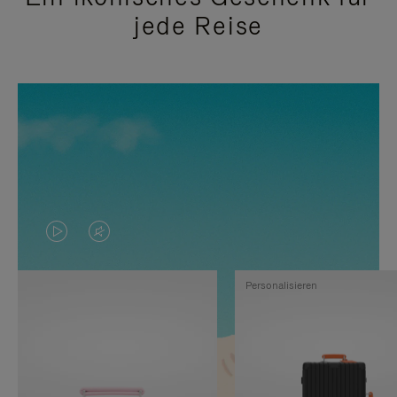
jede Reise
DAS
VIDEO
VIDEO
IST
Personalisieren
IST
STUMMGESCHALTET,
NICHT
BITTE
PAUSIERT,
KLICKEN