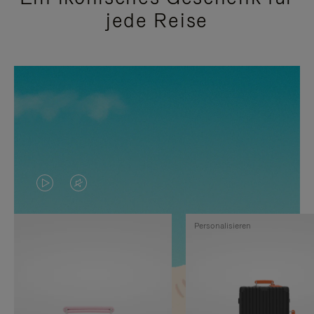
jede Reise
DAS
VIDEO
VIDEO
IST
Personalisieren
IST
STUMMGESCHALTET,
NICHT
BITTE
PAUSIERT,
KLICKEN