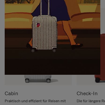
SIE,
AUFHEBEN
UM
DER
ES
STUMMSCHALTUNG
ANZUHALTEN
Cabin
Check-In
Praktisch und effizient für Reisen mit
Die für längere R