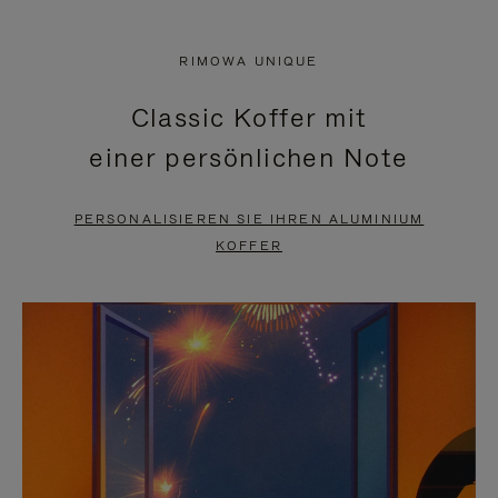
VIDEO
IST
IST
STUMMGESCHALTET,
RIMOWA UNIQUE
NICHT
BITTE
Classic Koffer mit
PAUSIERT,
KLICKEN
einer persönlichen Note
BITTE
SIE
DRÜCKEN
ZUM
PERSONALISIEREN SIE IHREN ALUMINIUM
SIE,
AUFHEBEN
KOFFER
UM
DER
ES
STUMMSCHALTUNG
ANZUHALTEN