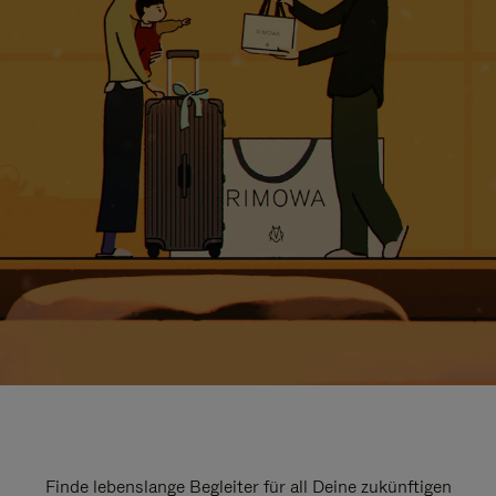
Finde lebenslange Begleiter für all Deine zukünftigen