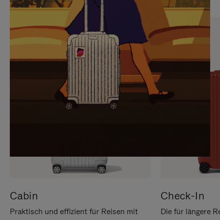
SIE,
AUFHEBEN
UM
DER
ES
STUMMSCHALTUNG
ANZUHALTEN
Cabin
Check-In
Praktisch und effizient für Reisen mit
Die für längere R