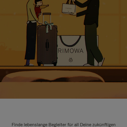
Finde lebenslange Begleiter für all Deine zukünftigen