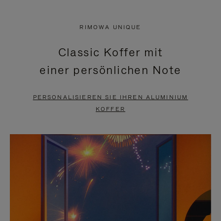
VIDEO
IST
IST
STUMMGESCHALTET,
RIMOWA UNIQUE
NICHT
BITTE
Classic Koffer mit
PAUSIERT,
KLICKEN
einer persönlichen Note
BITTE
SIE
DRÜCKEN
ZUM
PERSONALISIEREN SIE IHREN ALUMINIUM
SIE,
AUFHEBEN
KOFFER
UM
DER
ES
STUMMSCHALTUNG
ANZUHALTEN