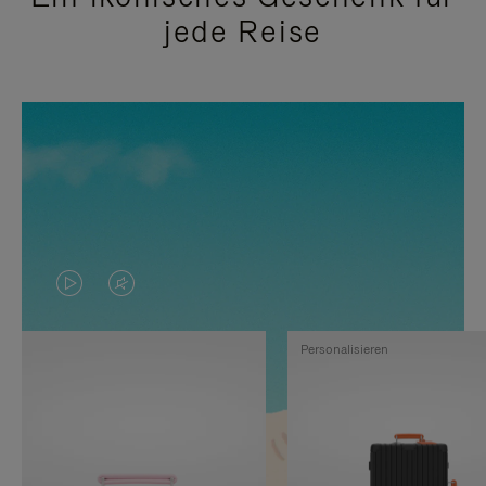
jede Reise
DAS
VIDEO
VIDEO
IST
Personalisieren
IST
STUMMGESCHALTET,
NICHT
BITTE
PAUSIERT,
KLICKEN