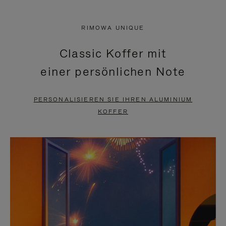
VIDEO
IST
IST
STUMMGESCHALTET,
RIMOWA UNIQUE
NICHT
BITTE
Classic Koffer mit
PAUSIERT,
KLICKEN
einer persönlichen Note
BITTE
SIE
DRÜCKEN
ZUM
PERSONALISIEREN SIE IHREN ALUMINIUM
SIE,
AUFHEBEN
KOFFER
UM
DER
ES
STUMMSCHALTUNG
ANZUHALTEN