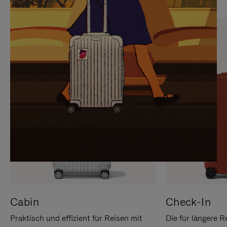
SIE,
AUFHEBEN
UM
DER
ES
STUMMSCHALTUNG
ANZUHALTEN
Cabin
Check-In
Praktisch und effizient für Reisen mit
Die für längere R