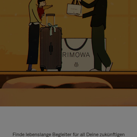
Finde lebenslange Begleiter für all Deine zukünftigen