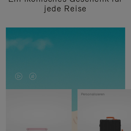
jede Reise
DAS
VIDEO
VIDEO
IST
Personalisieren
IST
STUMMGESCHALTET,
NICHT
BITTE
PAUSIERT,
KLICKEN