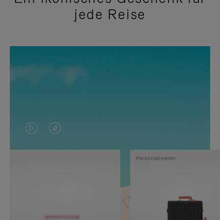
jede Reise
DAS
VIDEO
VIDEO
IST
Personalisieren
IST
STUMMGESCHALTET,
NICHT
BITTE
PAUSIERT,
KLICKEN