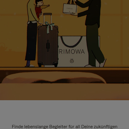
Finde lebenslange Begleiter für all Deine zukünftigen