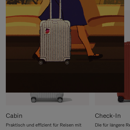
SIE,
AUFHEBEN
UM
DER
ES
STUMMSCHALTUNG
ANZUHALTEN
Cabin
Check-In
Praktisch und effizient für Reisen mit
Die für längere R