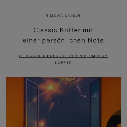
VIDEO
IST
IST
STUMMGESCHALTET,
RIMOWA UNIQUE
NICHT
BITTE
Classic Koffer mit
PAUSIERT,
KLICKEN
einer persönlichen Note
BITTE
SIE
DRÜCKEN
ZUM
PERSONALISIEREN SIE IHREN ALUMINIUM
SIE,
AUFHEBEN
KOFFER
UM
DER
ES
STUMMSCHALTUNG
ANZUHALTEN