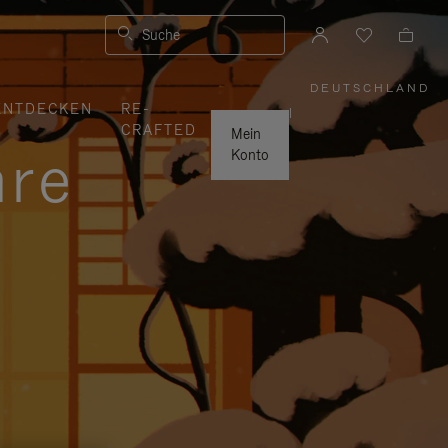
Suche
DEUTSCHLAND
,
ENTDECKEN
RE-
WÄHLEN
|
SIE
CRAFTED
IHRE
Mein
REGION
hre
AUS
Konto