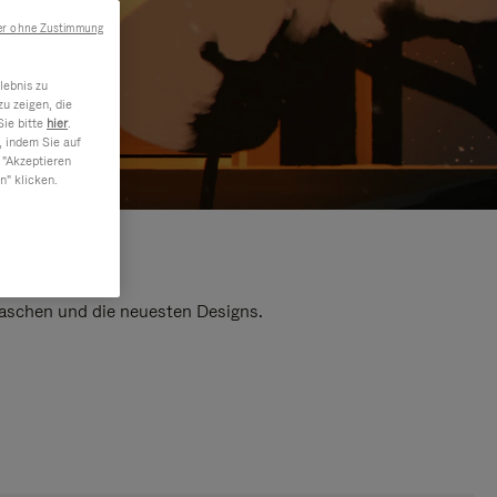
er ohne Zustimmung
lebnis zu
u zeigen, die
Sie bitte
hier
.
, indem Sie auf
 "Akzeptieren
n" klicken.
 Taschen und die neuesten Designs.