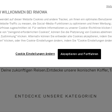
Weit
H WILLKOMMEN BEI RIMOWA
ndet auf dieser Website Cookies und andere Tracker, um Ihnen ein optimales Benutzerer
Website-Traffic zu messen, die Social-Media-Funktionen zu optimieren und Ihnen Werbung z
ürfnisse zugeschnitten ist. Für weitere Informationen zu unserer Cookie-Richtlinie klicken 
 von "zwingend erforderlichen Cookies", können Sie die Platzierung von Cookies ablehnen
 Zustimmung" klicken. Alternativ können Sie entweder alle Cookies akzeptieren, indem Sie
en" klicken, oder Ihre Cookie-Einstellungen ändern, indem Sie "Cookie Einstellungen änder
Cookie Einstellungen ändern
Akzeptieren und Fortfahren
ll Deine zukünftigen Reisen.Entdecke unsere ikonischen Koffer,
ENTDECKE UNSERE KATEGORIEN