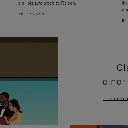
ein- bis zweiwöchige Reisen.
Ih
an
ENTDECKEN
EN
Cl
einer
PERSONALI