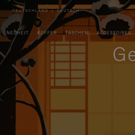
DEUTSCHLAND
|
DEUTSCH
,
WÄHLEN
SIE
IHRE
REGION
AUS
NEUHEIT
KOFFER
TASCHEN
ACCESSOIRES
Ge