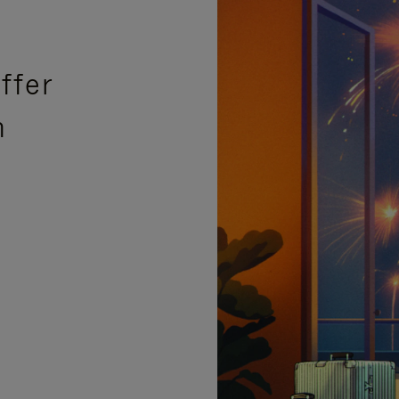
ffer
n