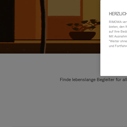
HERZLIC
RIMOWA verwe
bieten, den 
auf Ihre Bed
Mit Ausnahme
"Weiter ohne
und Fortfahr
Finde lebenslange Begleiter für a