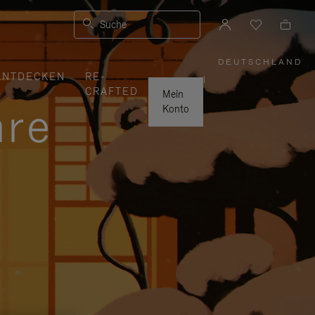
Suche
DEUTSCHLAND
,
ENTDECKEN
RE-
WÄHLEN
|
SIE
CRAFTED
IHRE
Mein
REGION
hre
AUS
Konto