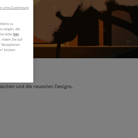
er ohne Zustimmung
lebnis zu
u zeigen, die
Sie bitte
hier
.
, indem Sie auf
 "Akzeptieren
n" klicken.
 Taschen und die neuesten Designs.