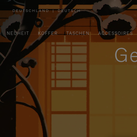
DEUTSCHLAND
|
DEUTSCH
,
WÄHLEN
SIE
IHRE
REGION
AUS
NEUHEIT
KOFFER
TASCHEN
ACCESSOIRES
Ge