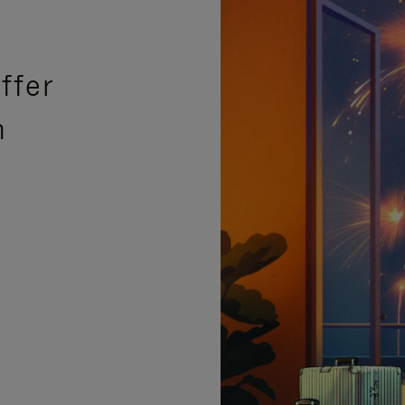
ffer
n