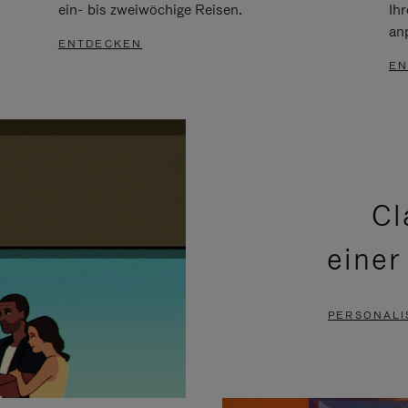
ein- bis zweiwöchige Reisen.
Ih
an
ENTDECKEN
EN
Cl
einer
PERSONALI