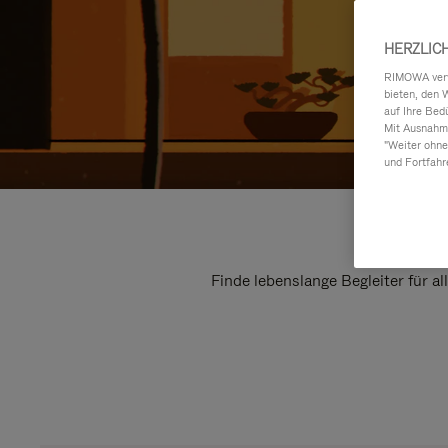
HERZLIC
RIMOWA verwe
bieten, den 
auf Ihre Bed
Mit Ausnahme
"Weiter ohne
und Fortfahr
Finde lebenslange Begleiter für a