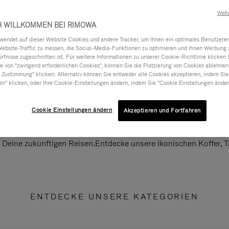
Weit
H WILLKOMMEN BEI RIMOWA
ndet auf dieser Website Cookies und andere Tracker, um Ihnen ein optimales Benutzerer
Website-Traffic zu messen, die Social-Media-Funktionen zu optimieren und Ihnen Werbung z
ürfnisse zugeschnitten ist. Für weitere Informationen zu unserer Cookie-Richtlinie klicken 
 von "zwingend erforderlichen Cookies", können Sie die Platzierung von Cookies ablehnen
 Zustimmung" klicken. Alternativ können Sie entweder alle Cookies akzeptieren, indem Sie
en" klicken, oder Ihre Cookie-Einstellungen ändern, indem Sie "Cookie Einstellungen änder
Cookie Einstellungen ändern
Akzeptieren und Fortfahren
ll Deine zukünftigen Reisen.Entdecke unsere ikonischen Koffer,
ENTDECKE UNSERE KATEGORIEN