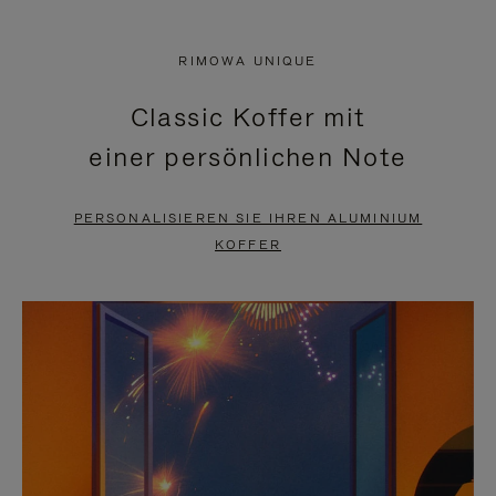
VIDEO
IST
IST
STUMMGESCHALTET,
RIMOWA UNIQUE
NICHT
BITTE
Classic Koffer mit
PAUSIERT,
KLICKEN
einer persönlichen Note
BITTE
SIE
DRÜCKEN
ZUM
PERSONALISIEREN SIE IHREN ALUMINIUM
SIE,
AUFHEBEN
KOFFER
UM
DER
ES
STUMMSCHALTUNG
ANZUHALTEN