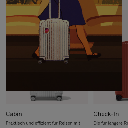
SIE,
AUFHEBEN
UM
DER
ES
STUMMSCHALTUNG
ANZUHALTEN
Cabin
Check-In
Praktisch und effizient für Reisen mit
Die für längere R