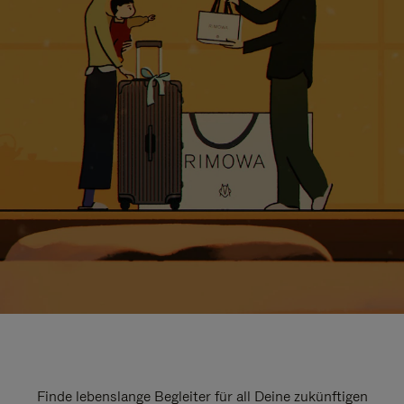
Finde lebenslange Begleiter für all Deine zukünftigen