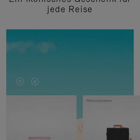
jede Reise
DAS
VIDEO
VIDEO
IST
Personalisieren
IST
STUMMGESCHALTET,
NICHT
BITTE
PAUSIERT,
KLICKEN