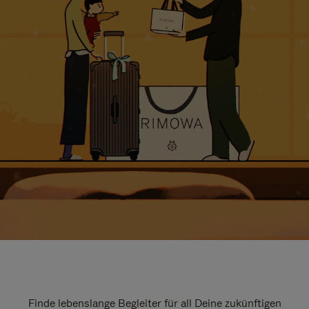
Finde lebenslange Begleiter für all Deine zukünftigen