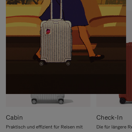
SIE,
AUFHEBEN
UM
DER
ES
STUMMSCHALTUNG
ANZUHALTEN
Cabin
Check-In
Praktisch und effizient für Reisen mit
Die für längere R