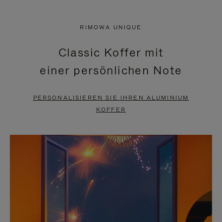
VIDEO
IST
IST
STUMMGESCHALTET,
RIMOWA UNIQUE
NICHT
BITTE
Classic Koffer mit
PAUSIERT,
KLICKEN
einer persönlichen Note
BITTE
SIE
DRÜCKEN
ZUM
PERSONALISIEREN SIE IHREN ALUMINIUM
SIE,
AUFHEBEN
KOFFER
UM
DER
ES
STUMMSCHALTUNG
ANZUHALTEN