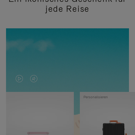
jede Reise
DAS
VIDEO
VIDEO
IST
Personalisieren
IST
STUMMGESCHALTET,
NICHT
BITTE
PAUSIERT,
KLICKEN