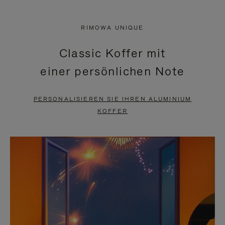
VIDEO
IST
IST
STUMMGESCHALTET,
RIMOWA UNIQUE
NICHT
BITTE
Classic Koffer mit
PAUSIERT,
KLICKEN
einer persönlichen Note
BITTE
SIE
DRÜCKEN
ZUM
PERSONALISIEREN SIE IHREN ALUMINIUM
SIE,
AUFHEBEN
KOFFER
UM
DER
ES
STUMMSCHALTUNG
ANZUHALTEN