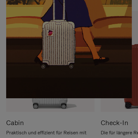
SIE,
AUFHEBEN
UM
DER
ES
STUMMSCHALTUNG
ANZUHALTEN
Cabin
Check-In
Praktisch und effizient für Reisen mit
Die für längere R