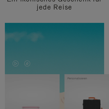
jede Reise
DAS
VIDEO
VIDEO
IST
Personalisieren
IST
STUMMGESCHALTET,
NICHT
BITTE
PAUSIERT,
KLICKEN