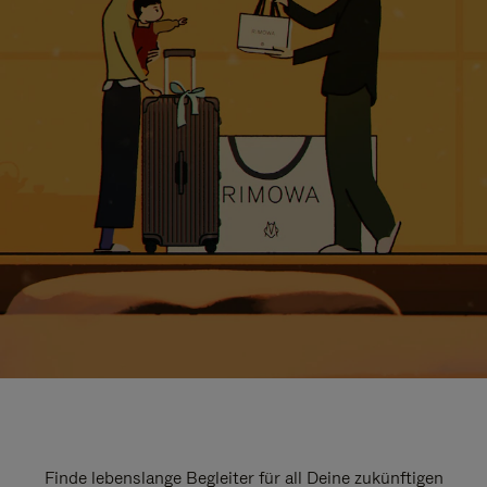
Finde lebenslange Begleiter für all Deine zukünftigen