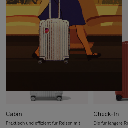
SIE,
AUFHEBEN
UM
DER
ES
STUMMSCHALTUNG
ANZUHALTEN
Cabin
Check-In
Praktisch und effizient für Reisen mit
Die für längere R