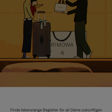
Finde lebenslange Begleiter für all Deine zukünftigen