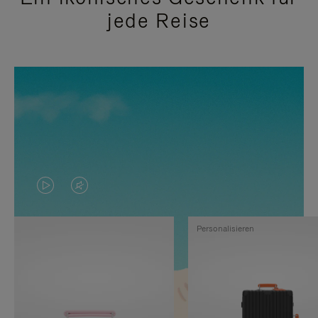
jede Reise
DAS
VIDEO
VIDEO
IST
Personalisieren
IST
STUMMGESCHALTET,
NICHT
BITTE
PAUSIERT,
KLICKEN