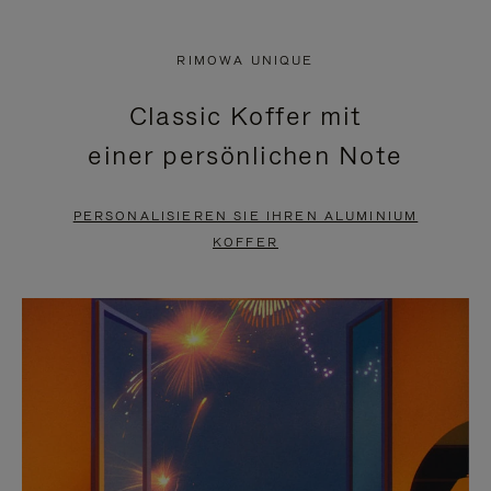
VIDEO
IST
IST
STUMMGESCHALTET,
RIMOWA UNIQUE
NICHT
BITTE
Classic Koffer mit
PAUSIERT,
KLICKEN
einer persönlichen Note
BITTE
SIE
DRÜCKEN
ZUM
PERSONALISIEREN SIE IHREN ALUMINIUM
SIE,
AUFHEBEN
KOFFER
UM
DER
ES
STUMMSCHALTUNG
ANZUHALTEN