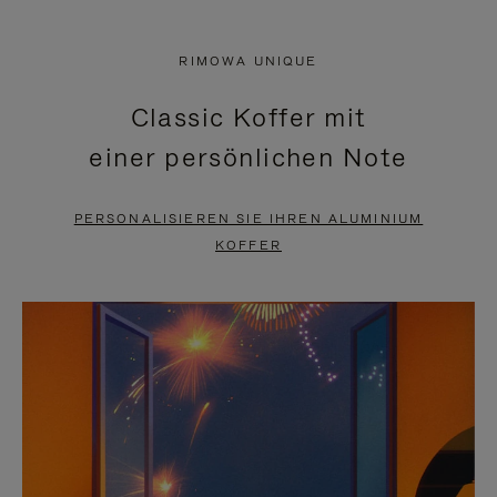
VIDEO
IST
IST
STUMMGESCHALTET,
RIMOWA UNIQUE
NICHT
BITTE
Classic Koffer mit
PAUSIERT,
KLICKEN
einer persönlichen Note
BITTE
SIE
DRÜCKEN
ZUM
PERSONALISIEREN SIE IHREN ALUMINIUM
SIE,
AUFHEBEN
KOFFER
UM
DER
ES
STUMMSCHALTUNG
ANZUHALTEN