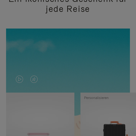
jede Reise
DAS
VIDEO
VIDEO
IST
Personalisieren
IST
STUMMGESCHALTET,
NICHT
BITTE
PAUSIERT,
KLICKEN