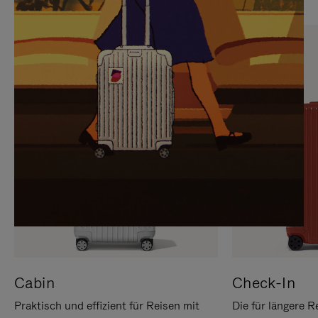
SIE,
AUFHEBEN
UM
DER
ES
STUMMSCHALTUNG
ANZUHALTEN
Cabin
Check-In
Praktisch und effizient für Reisen mit
Die für längere R