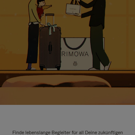
Finde lebenslange Begleiter für all Deine zukünftigen