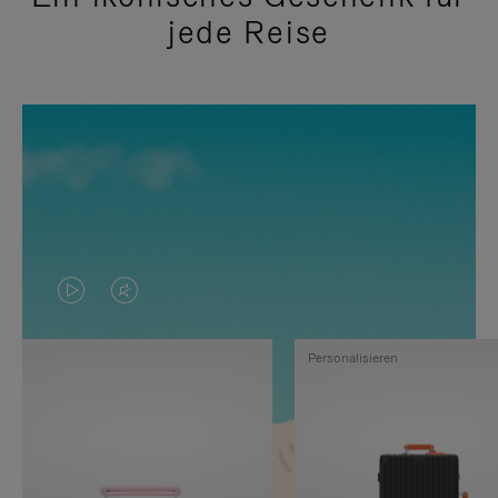
jede Reise
DAS
VIDEO
VIDEO
IST
Personalisieren
IST
STUMMGESCHALTET,
NICHT
BITTE
PAUSIERT,
KLICKEN