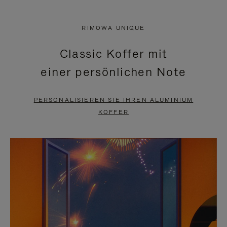
VIDEO
IST
IST
STUMMGESCHALTET,
RIMOWA UNIQUE
NICHT
BITTE
Classic Koffer mit
PAUSIERT,
KLICKEN
einer persönlichen Note
BITTE
SIE
DRÜCKEN
ZUM
PERSONALISIEREN SIE IHREN ALUMINIUM
SIE,
AUFHEBEN
KOFFER
UM
DER
ES
STUMMSCHALTUNG
ANZUHALTEN