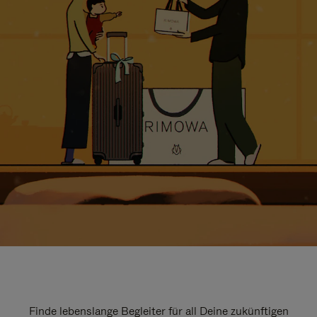
Finde lebenslange Begleiter für all Deine zukünftigen