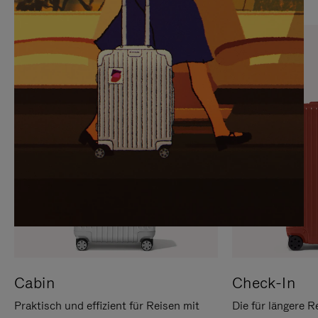
SIE,
AUFHEBEN
UM
DER
ES
STUMMSCHALTUNG
ANZUHALTEN
Cabin
Check-In
Praktisch und effizient für Reisen mit
Die für längere R