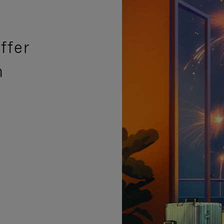
ffer
n