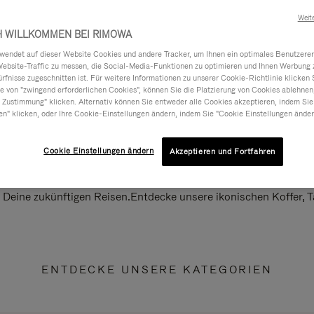
Weit
H WILLKOMMEN BEI RIMOWA
ndet auf dieser Website Cookies und andere Tracker, um Ihnen ein optimales Benutzerer
Website-Traffic zu messen, die Social-Media-Funktionen zu optimieren und Ihnen Werbung z
ürfnisse zugeschnitten ist. Für weitere Informationen zu unserer Cookie-Richtlinie klicken 
 von "zwingend erforderlichen Cookies", können Sie die Platzierung von Cookies ablehnen
 Zustimmung" klicken. Alternativ können Sie entweder alle Cookies akzeptieren, indem Sie
en" klicken, oder Ihre Cookie-Einstellungen ändern, indem Sie "Cookie Einstellungen änder
Cookie Einstellungen ändern
Akzeptieren und Fortfahren
ll Deine zukünftigen Reisen.Entdecke unsere ikonischen Koffer,
ENTDECKE UNSERE KATEGORIEN