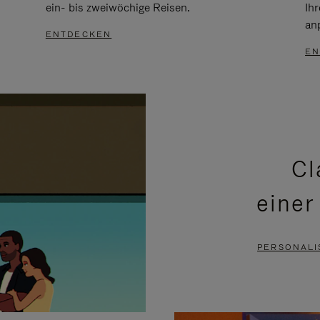
ein- bis zweiwöchige Reisen.
Ih
an
ENTDECKEN
EN
Cl
einer
PERSONALI