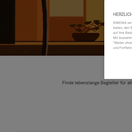
HERZLIC
RIMOWA verwe
bieten, den 
auf Ihre Bed
Mit Ausnahme
"Weiter ohne
und Fortfahr
Finde lebenslange Begleiter für a