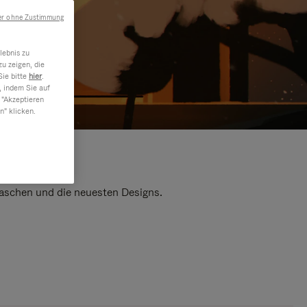
er ohne Zustimmung
lebnis zu
u zeigen, die
Sie bitte
hier
.
, indem Sie auf
 "Akzeptieren
n" klicken.
 Taschen und die neuesten Designs.