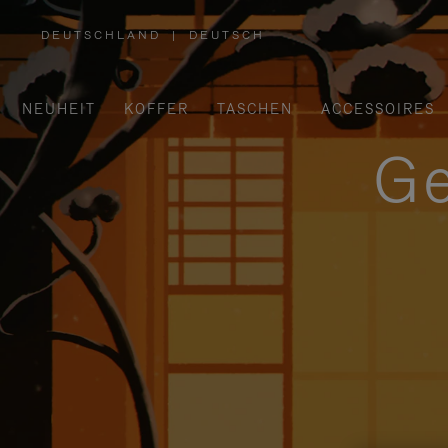
DEUTSCHLAND
|
DEUTSCH
,
WÄHLEN
SIE
IHRE
REGION
AUS
NEUHEIT
KOFFER
TASCHEN
ACCESSOIRES
Ge