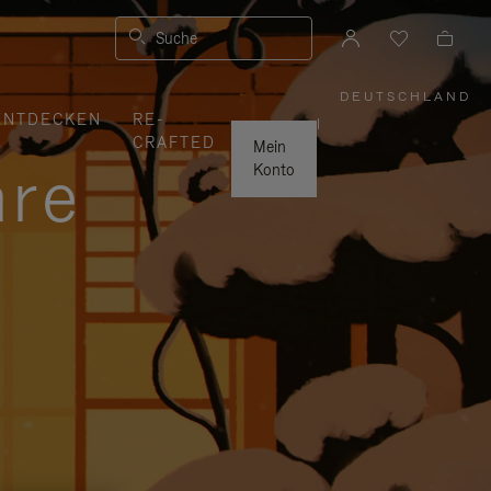
Suche
DEUTSCHLAND
,
ENTDECKEN
RE-
WÄHLEN
|
SIE
CRAFTED
IHRE
Mein
REGION
hre
AUS
Konto