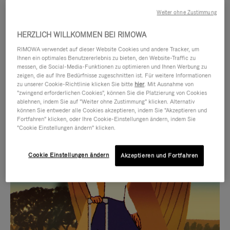
Weiter ohne Zustimmung
HERZLICH WILLKOMMEN BEI RIMOWA
RIMOWA verwendet auf dieser Website Cookies und andere Tracker, um
Ihnen ein optimales Benutzererlebnis zu bieten, den Website-Traffic zu
messen, die Social-Media-Funktionen zu optimieren und Ihnen Werbung zu
zeigen, die auf Ihre Bedürfnisse zugeschnitten ist. Für weitere Informationen
zu unserer Cookie-Richtlinie klicken Sie bitte
hier
. Mit Ausnahme von
"zwingend erforderlichen Cookies", können Sie die Platzierung von Cookies
ablehnen, indem Sie auf "Weiter ohne Zustimmung" klicken. Alternativ
können Sie entweder alle Cookies akzeptieren, indem Sie "Akzeptieren und
DAS
VIDEO
Fortfahren" klicken, oder Ihre Cookie-Einstellungen ändern, indem Sie
"Cookie Einstellungen ändern" klicken.
VIDEO
IST
IST
STUMMGESCHALTET,
Cookie Einstellungen ändern
Akzeptieren und Fortfahren
AUSGEWÄHLTE GESCHENKIDEEN
NICHT
BITTE
Finde die perfekte
PAUSIERT,
KLICKEN
Begleitung für jede Art von
BITTE
SIE
Reise
DRÜCKEN
ZUM