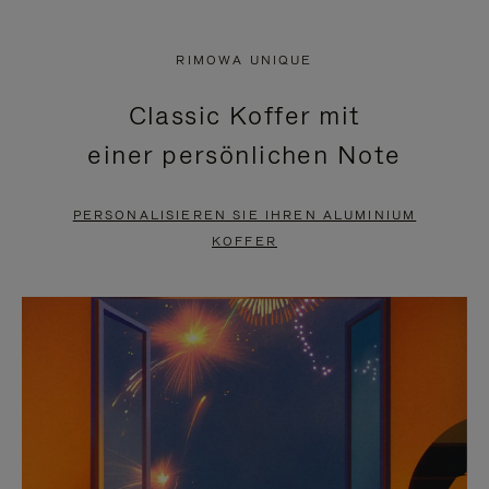
VIDEO
IST
IST
STUMMGESCHALTET,
RIMOWA UNIQUE
NICHT
BITTE
Classic Koffer mit
PAUSIERT,
KLICKEN
einer persönlichen Note
BITTE
SIE
DRÜCKEN
ZUM
PERSONALISIEREN SIE IHREN ALUMINIUM
SIE,
AUFHEBEN
KOFFER
UM
DER
ES
STUMMSCHALTUNG
ANZUHALTEN