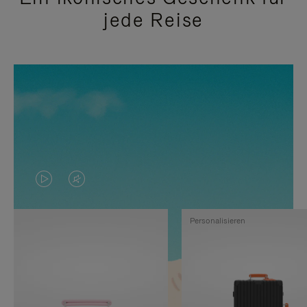
jede Reise
DAS
VIDEO
VIDEO
IST
Personalisieren
IST
STUMMGESCHALTET,
NICHT
BITTE
PAUSIERT,
KLICKEN