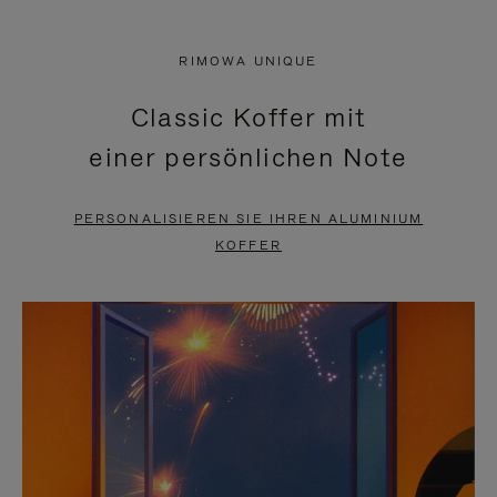
VIDEO
IST
IST
STUMMGESCHALTET,
RIMOWA UNIQUE
NICHT
BITTE
Classic Koffer mit
PAUSIERT,
KLICKEN
einer persönlichen Note
BITTE
SIE
DRÜCKEN
ZUM
PERSONALISIEREN SIE IHREN ALUMINIUM
SIE,
AUFHEBEN
KOFFER
UM
DER
ES
STUMMSCHALTUNG
ANZUHALTEN