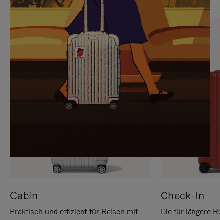
SIE,
AUFHEBEN
UM
DER
ES
STUMMSCHALTUNG
ANZUHALTEN
Cabin
Check-In
Praktisch und effizient für Reisen mit
Die für längere R