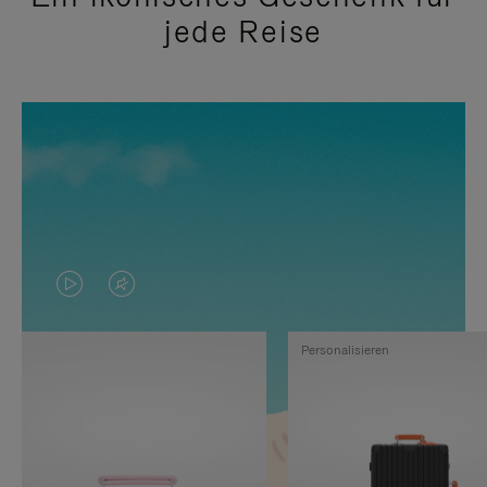
jede Reise
DAS
VIDEO
VIDEO
IST
Personalisieren
IST
STUMMGESCHALTET,
NICHT
BITTE
PAUSIERT,
KLICKEN