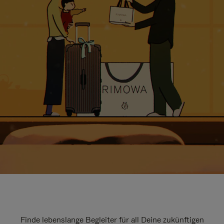
Finde lebenslange Begleiter für all Deine zukünftigen