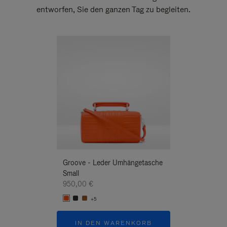
entworfen, Sie den ganzen Tag zu begleiten.
Neuheit
Groove - Leder Umhängetasche
Groove - Leder 
Small
Umhängetasche
950,00 €
950,00 €
+5
+5
IN DEN WARENKORB
IN DEN W