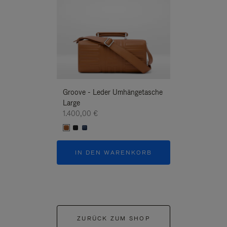
Groove - Leder Umhängetasche
Groove - Leder
Large
Umhängetasche
1.400,00 €
1.400,00 €
IN DEN WARENKORB
IN DEN W
ZURÜCK ZUM SHOP