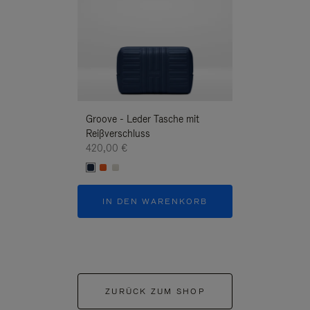
Groove - Leder Tasche mit
Groove - Leder 
Reißverschluss
Reißverschluss
420,00 €
420,00 €
IN DEN WARENKORB
IN DEN W
ZURÜCK ZUM SHOP