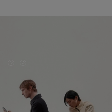
DAS
VIDEO
VIDEO
IST
IST
STUMMGESCHALTET,
NICHT
BITTE
ENTDECKEN SIE NOCH MEHR
PAUSIERT,
KLICKEN
BITTE
SIE