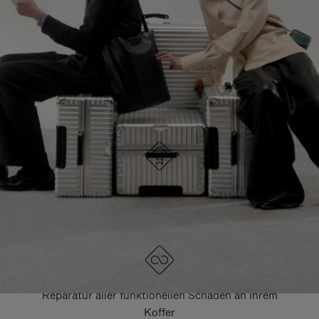
HIER GELANGEN SIE ZU ALLEN RIMOWA
TASCHEN
DRÜCKEN
ZUM
SIE,
AUFHEBEN
UM
DER
ES
STUMMSCHALTUNG
ANZUHALTEN
DESIGNED IN DEUTSCHLAND
Jedes Stück wird auf Qualität geprüft und sorgfältig
kontrolliert
LEBENSLANGE GARANTIE
Reparatur aller funktionellen Schäden an Ihrem
Koffer