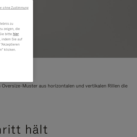
er ohne Zustimmung
lebnis zu
u zeigen, die
Sie bitte
hier
.
, indem Sie auf
 "Akzeptieren
n" klicken.
Oversize-Muster aus horizontalen und vertikalen Rillen die
ritt hält