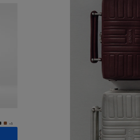
Neuheit
Groove - Leder Kleine Umhängetasche
Groove
950,00 €
950,0
+5
+5
IN DEN WARENKORB