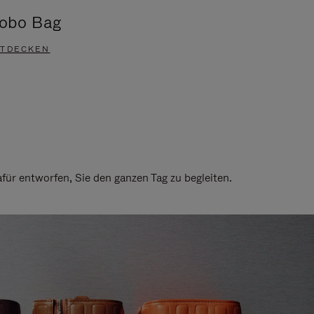
obo Bag
Groove A
TDECKEN
ENTDECKEN
ür entworfen, Sie den ganzen Tag zu begleiten.