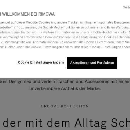
Weit
H WILLKOMMEN BEI RIMOWA
ndet auf dieser Website Cookies und andere Tracker, um Ihnen ein optimales Benutzerer
Website-Traffic zu messen, die Social-Media-Funktionen zu optimieren und Ihnen Werbung z
ürfnisse zugeschnitten ist. Für weitere Informationen zu unserer Cookie-Richtlinie klicken 
 von "zwingend erforderlichen Cookies", können Sie die Platzierung von Cookies ablehnen
 Zustimmung" klicken. Alternativ können Sie entweder alle Cookies akzeptieren, indem Sie
en" klicken, oder Ihre Cookie-Einstellungen ändern, indem Sie "Cookie Einstellungen änder
Cookie Einstellungen ändern
Akzeptieren und Fortfahren
äres Design neu und verleiht Taschen und Accessoires mit einem 
unverkennbare Ästhetik der Marke.
GROOVE KOLLEKTION
, der mit dem Alltag Sch