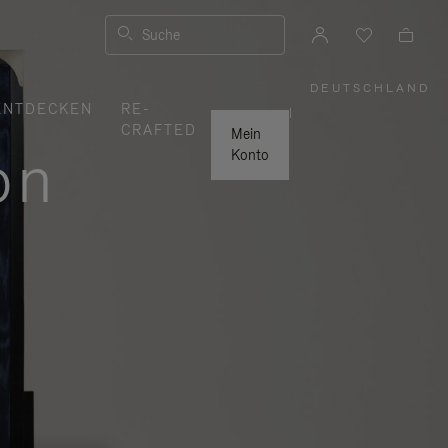
Suche
DEUTSCHLAND
,
ENTDECKEN
RE-
WÄHLEN
|
SIE
CRAFTED
IHRE
Mein
REGION
on
AUS
Konto