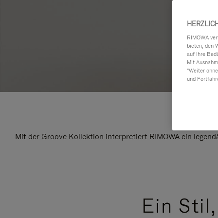
HERZLIC
RIMOWA verwe
bieten, den 
auf Ihre Bed
Mit Ausnahme
"Weiter ohne
und Fortfahr
Mit der Groove Kollektion interpretiert RIMOWA ein legend
Ein Stil