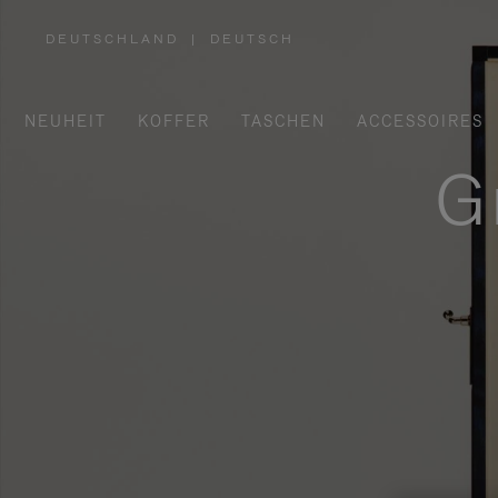
DEUTSCHLAND
|
DEUTSCH
,
WÄHLEN
SIE
IHRE
REGION
AUS
NEUHEIT
KOFFER
TASCHEN
ACCESSOIRES
G