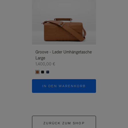
Groove - Leder Umhängetasche
Groove - Leder
Large
Umhängetasche
1.400,00 €
1.400,00 €
IN DEN WARENKORB
IN DEN W
ZURÜCK ZUM SHOP