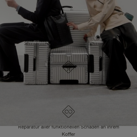
HIER GELANGEN SIE ZU ALLEN RIMOWA
TASCHEN
DRÜCKEN
ZUM
SIE,
AUFHEBEN
UM
DER
ES
STUMMSCHALTUNG
ANZUHALTEN
DESIGNED IN DEUTSCHLAND
Jedes Stück wird auf Qualität geprüft und sorgfältig
kontrolliert
LEBENSLANGE GARANTIE
Reparatur aller funktionellen Schäden an Ihrem
Koffer