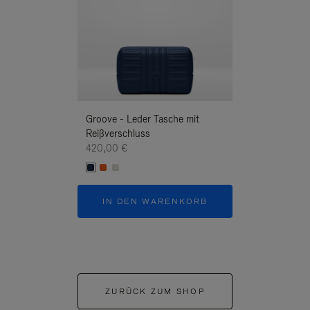
Groove - Leder Tasche mit
Groove - Leder 
Reißverschluss
Reißverschluss
420,00 €
420,00 €
IN DEN WARENKORB
IN DEN W
ZURÜCK ZUM SHOP