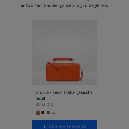
entworfen, Sie den ganzen Tag zu begleiten.
Neuheit
Groove - Leder Umhängetasche
Groove - Leder 
Small
Umhängetasche
950,00 €
950,00 €
+5
+5
IN DEN WARENKORB
IN DEN W