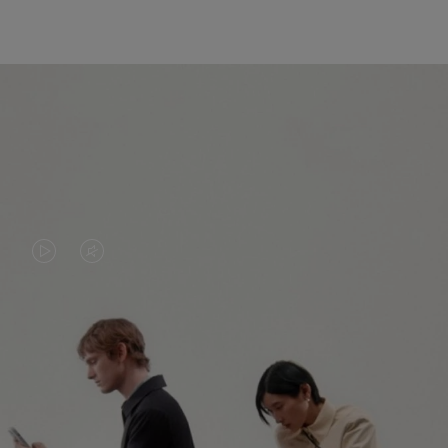
DAS
VIDEO
VIDEO
IST
IST
STUMMGESCHALTET,
NICHT
BITTE
ENTDECKEN SIE NOCH MEHR
PAUSIERT,
KLICKEN
BITTE
SIE