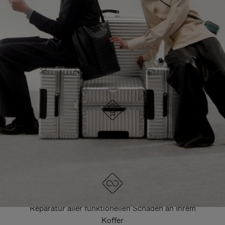
HIER GELANGEN SIE ZU ALLEN RIMOWA
TASCHEN
DRÜCKEN
ZUM
SIE,
AUFHEBEN
UM
DER
ES
STUMMSCHALTUNG
ANZUHALTEN
DESIGNED IN DEUTSCHLAND
Jedes Stück wird auf Qualität geprüft und sorgfältig
kontrolliert
LEBENSLANGE GARANTIE
Reparatur aller funktionellen Schäden an Ihrem
Koffer