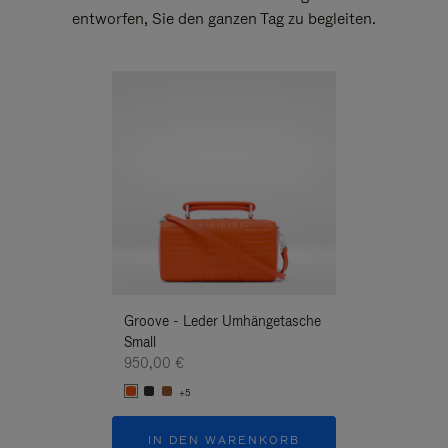
entworfen, Sie den ganzen Tag zu begleiten.
Neuheit
Groove - Leder Umhängetasche
Groove - Leder 
Small
Umhängetasche
950,00 €
950,00 €
+5
+5
IN DEN WARENKORB
IN DEN W