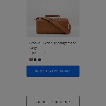
Groove - Leder Umhängetasche
Groove - Leder
Large
Umhängetasche
1.400,00 €
1.400,00 €
IN DEN WARENKORB
IN DEN W
ZURÜCK ZUM SHOP