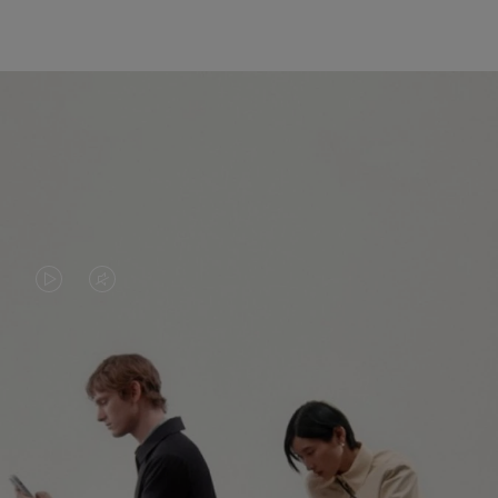
DAS
VIDEO
VIDEO
IST
IST
STUMMGESCHALTET,
NICHT
BITTE
ENTDECKEN SIE NOCH MEHR
PAUSIERT,
KLICKEN
BITTE
SIE