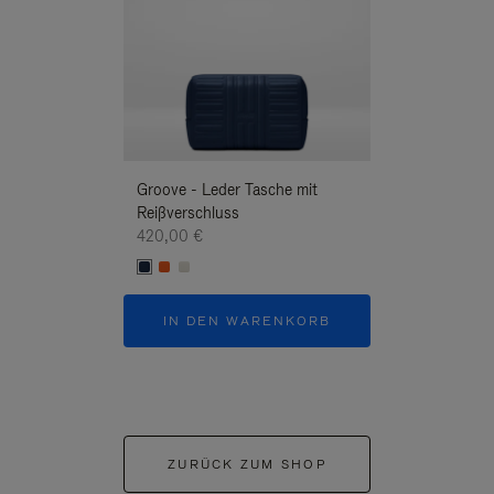
Groove - Leder Tasche mit
Groove - Leder 
Reißverschluss
Reißverschluss
420,00 €
420,00 €
IN DEN WARENKORB
IN DEN W
ZURÜCK ZUM SHOP