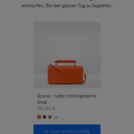
entworfen, Sie den ganzen Tag zu begleiten.
Neuheit
Groove - Leder Umhängetasche
Groove - Leder 
Small
Umhängetasche
950,00 €
950,00 €
+5
+5
IN DEN WARENKORB
IN DEN W