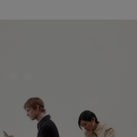
DAS
VIDEO
VIDEO
IST
IST
STUMMGESCHALTET,
NICHT
BITTE
ENTDECKEN SIE NOCH MEHR
PAUSIERT,
KLICKEN
BITTE
SIE