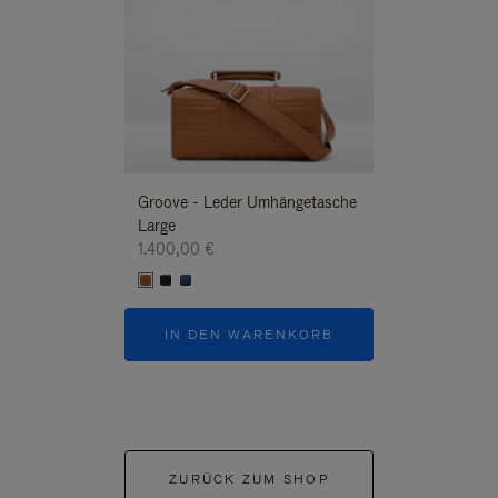
Groove - Leder Umhängetasche
Groove - Leder
Large
Umhängetasche
1.400,00 €
1.400,00 €
IN DEN WARENKORB
IN DEN W
ZURÜCK ZUM SHOP