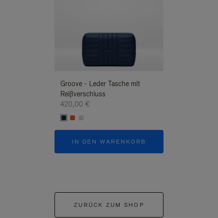
Groove - Leder Tasche mit
Groove - Leder 
Reißverschluss
Reißverschluss
420,00 €
420,00 €
IN DEN WARENKORB
IN DEN W
ZURÜCK ZUM SHOP