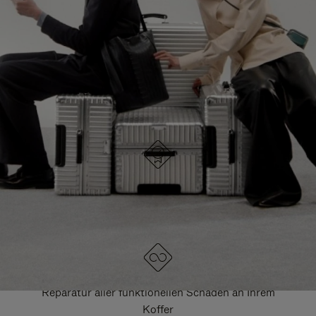
HIER GELANGEN SIE ZU ALLEN RIMOWA
TASCHEN
DRÜCKEN
ZUM
SIE,
AUFHEBEN
UM
DER
ES
STUMMSCHALTUNG
ANZUHALTEN
DESIGNED IN DEUTSCHLAND
Jedes Stück wird auf Qualität geprüft und sorgfältig
kontrolliert
LEBENSLANGE GARANTIE
Reparatur aller funktionellen Schäden an Ihrem
Koffer