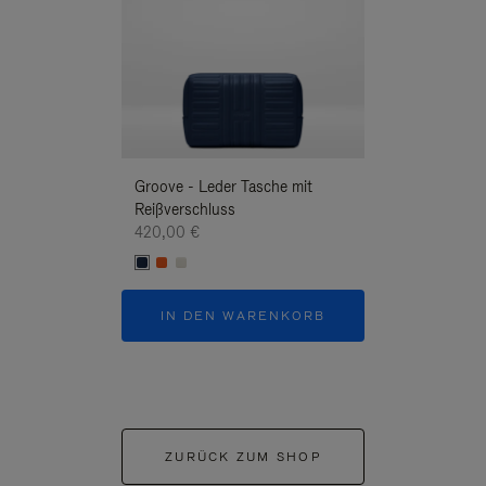
Groove - Leder Tasche mit
Groove - Leder 
Reißverschluss
Reißverschluss
420,00 €
420,00 €
IN DEN WARENKORB
IN DEN W
ZURÜCK ZUM SHOP