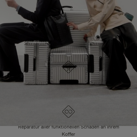
HIER GELANGEN SIE ZU ALLEN RIMOWA
TASCHEN
DRÜCKEN
ZUM
SIE,
AUFHEBEN
UM
DER
ES
STUMMSCHALTUNG
ANZUHALTEN
DESIGNED IN DEUTSCHLAND
Jedes Stück wird auf Qualität geprüft und sorgfältig
kontrolliert
LEBENSLANGE GARANTIE
Reparatur aller funktionellen Schäden an Ihrem
Koffer