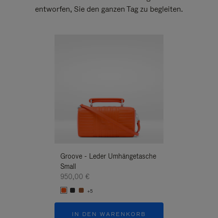
entworfen, Sie den ganzen Tag zu begleiten.
Neuheit
Groove - Leder Umhängetasche
Groove - Leder 
Small
Umhängetasche
950,00 €
950,00 €
+5
+5
IN DEN WARENKORB
IN DEN W