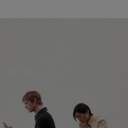
DAS
VIDEO
VIDEO
IST
IST
STUMMGESCHALTET,
NICHT
BITTE
ENTDECKEN SIE NOCH MEHR
PAUSIERT,
KLICKEN
BITTE
SIE