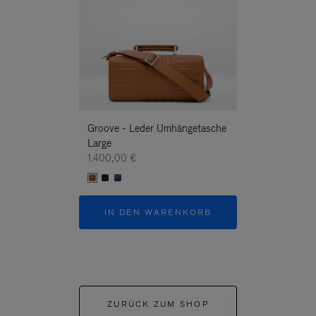
Groove - Leder Umhängetasche
Groove - Leder
Large
Umhängetasche
1.400,00 €
1.400,00 €
IN DEN WARENKORB
IN DEN W
ZURÜCK ZUM SHOP