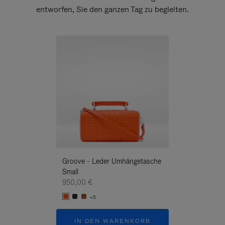
entworfen, Sie den ganzen Tag zu begleiten.
Neuheit
Groove - Leder Umhängetasche
Groove - Leder 
Small
Umhängetasche
950,00 €
950,00 €
+5
+5
IN DEN WARENKORB
IN DEN W