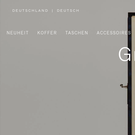
DEUTSCHLAND
|
DEUTSCH
,
WÄHLEN
SIE
IHRE
REGION
AUS
NEUHEIT
KOFFER
TASCHEN
ACCESSOIRES
G