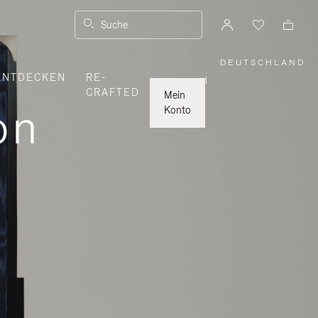
Suche
DEUTSCHLAND
,
ENTDECKEN
RE-
WÄHLEN
|
SIE
CRAFTED
IHRE
Mein
REGION
on
AUS
Konto