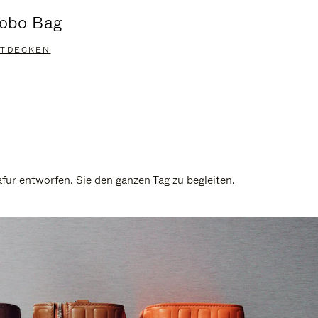
obo Bag
Groove A
TDECKEN
ENTDECKEN
ür entworfen, Sie den ganzen Tag zu begleiten.