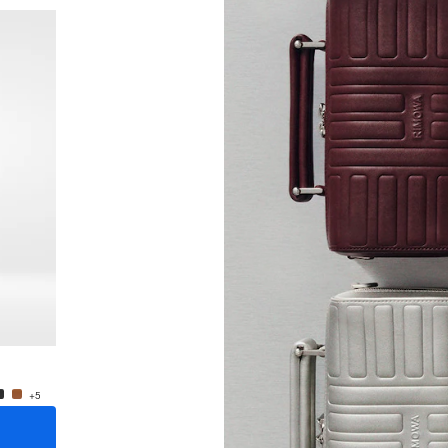
Neuheit
Groove - Leder Kleine Umhängetasche
Groove
950,00 €
950,0
+5
+5
IN DEN WARENKORB