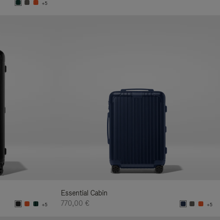
+5
Essential Cabin
770,00 €
+5
+5