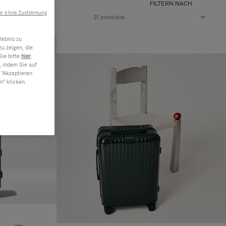
FILTERN NACH
er ohne Zustimmung
31 produkte
lebnis zu
u zeigen, die
Sie bitte
hier
.
, indem Sie auf
 "Akzeptieren
n" klicken.