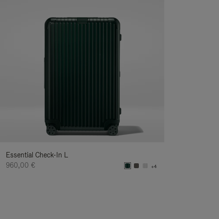
Essential Check-In L
960,00 €
+4