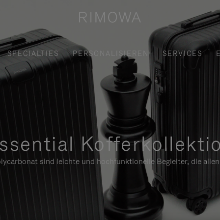
SPECIALTIES
PERSONALISIEREN
SERVICES
ssential Kofferkollekti
ycarbonat sind leichte und hochfunktionelle Begleiter, die alle