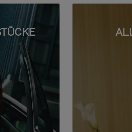
STÜCKE
AL