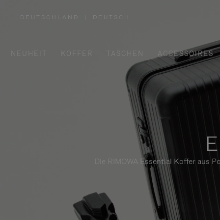
DEUTSCHLAND
|
DEUTSCH
,
WÄHLEN
SIE
IHRE
REGION
AUS
NEUHEIT
KOFFER
TASCHEN
ACCESSOIRES
E
Die RIMOWA Essential Koffer aus Pol