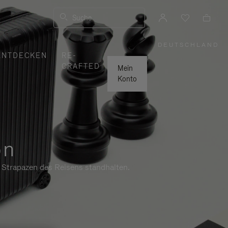
Suche
DEUTSCHLAND
,
ENTDECKEN
RE-
WÄHLEN
|
SIE
CRAFTED
IHRE
Mein
REGION
AUS
Konto
on
n Strapazen des Reisens standhalten.