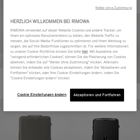
Weiter ohne Zustimmung
HERZLICH WILLKOMMEN BEI RIMOWA
RIMOWA verwendet auf dieser Website Cookies und andere Tracker, um
Ihnen ein optimales Benutzererlebnis zu bieten, den Website-Traffic zu
messen, die Social-Media-Funktionen zu optimieren und Ihnen Werbung zu
zeigen, die auf Ihre Bedürfnisse zugeschnitten ist. Für weitere Informationen
zu unserer Cookie-Richtlinie klicken Sie bitte
hier
. Mit Ausnahme von
"zwingend erforderlichen Cookies", können Sie die Platzierung von Cookies
ablehnen, indem Sie auf "Weiter ohne Zustimmung" klicken. Alternativ
können Sie entweder alle Cookies akzeptieren, indem Sie "Akzeptieren und
Fortfahren" klicken, oder Ihre Cookie-Einstellungen ändern, indem Sie
Essential Cabin
"Cookie Einstellungen ändern" klicken.
770,00 €
+5
Cookie Einstellungen ändern
Akzeptieren und Fortfahren