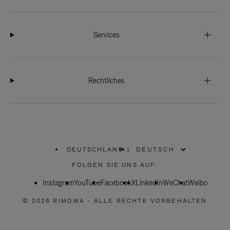
Services
Rechtliches
DEUTSCHLAND
|
,
WÄHLEN
FOLGEN SIE UNS AUF:
SIE
IHRE
Instagram
YouTube
REGION
Facebook
X
LinkedIn
WeChat
Weibo
AUS
© 2026 RIMOWA - ALLE RECHTE VORBEHALTEN