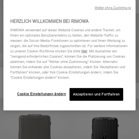
Weiter ohne Zustimmung
HERZLICH WILLKOMMEN BEI RIMOWA
RIMOWA verwendet auf dieser Website Cookies und andere Tracker, um
Ihnen ein optimales Benutzererlebnis zu bieten, den Website-Traffic zu
messen, die Social-Media-Funktionen zu optimieren und Ihnen Werbung zu
zeigen, die auf Ihre Bedürfnisse zugeschnitten ist. Für weitere Informationen
zu unserer Cookie-Richtlinie klicken Sie bitte
hier
. Mit Ausnahme von
"zwingend erforderlichen Cookies", können Sie die Platzierung von Cookies
ablehnen, indem Sie auf "Weiter ohne Zustimmung" klicken. Alternativ
können Sie entweder alle Cookies akzeptieren, indem Sie "Akzeptieren und
Fortfahren" klicken, oder Ihre Cookie-Einstellungen ändern, indem Sie
Essential Cabin
"Cookie Einstellungen ändern" klicken.
770,00 €
+5
Cookie Einstellungen ändern
Akzeptieren und Fortfahren