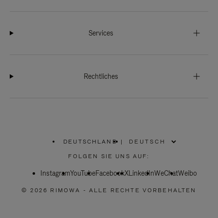
Services
Rechtliches
DEUTSCHLAND
|
,
WÄHLEN
FOLGEN SIE UNS AUF:
SIE
IHRE
Instagram
YouTube
REGION
Facebook
X
LinkedIn
WeChat
Weibo
AUS
© 2026 RIMOWA - ALLE RECHTE VORBEHALTEN