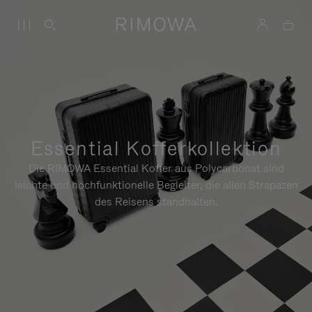
Essential Kofferkollektion
Die RIMOWA Essential Koffer aus Polycarbonat sind
leichte und hochfunktionelle Begleiter, die allen Strapazen
des Reisens standhalten.