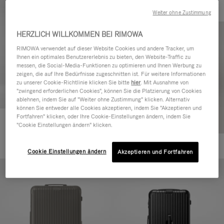
Weiter ohne Zustimmung
HERZLICH WILLKOMMEN BEI RIMOWA
RIMOWA verwendet auf dieser Website Cookies und andere Tracker, um
Ihnen ein optimales Benutzererlebnis zu bieten, den Website-Traffic zu
messen, die Social-Media-Funktionen zu optimieren und Ihnen Werbung zu
zeigen, die auf Ihre Bedürfnisse zugeschnitten ist. Für weitere Informationen
zu unserer Cookie-Richtlinie klicken Sie bitte
hier
. Mit Ausnahme von
"zwingend erforderlichen Cookies", können Sie die Platzierung von Cookies
ablehnen, indem Sie auf "Weiter ohne Zustimmung" klicken. Alternativ
können Sie entweder alle Cookies akzeptieren, indem Sie "Akzeptieren und
Fortfahren" klicken, oder Ihre Cookie-Einstellungen ändern, indem Sie
Essential Cabin
"Cookie Einstellungen ändern" klicken.
770,00 €
+5
Cookie Einstellungen ändern
Akzeptieren und Fortfahren