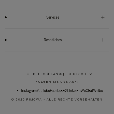
Services
Rechtliches
DEUTSCHLAND
|
,
WÄHLEN
FOLGEN SIE UNS AUF:
SIE
IHRE
Instagram
YouTube
REGION
Facebook
X
LinkedIn
WeChat
Weibo
AUS
© 2026 RIMOWA - ALLE RECHTE VORBEHALTEN