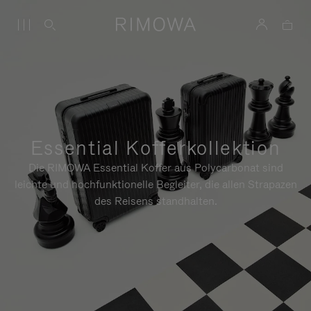
Essential Kofferkollektion
Die RIMOWA Essential Koffer aus Polycarbonat sind
leichte und hochfunktionelle Begleiter, die allen Strapazen
des Reisens standhalten.