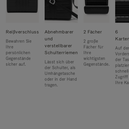
Reißverschluss
Abnehmbarer
2 Fächer
6
und
Karte
Bewahren Sie
2 große
verstellbarer
Ihre
Fächer für
Auf de
Schulterriemen
persönlichen
Ihre
Vorder
Gegenstände
wichtigsten
der Ta
Lässt sich über
sicher auf.
Gegenstände.
platzier
der Schulter, als
schnel
Umhängetasche
Zugriff
oder in der Hand
Ihre Ka
tragen.