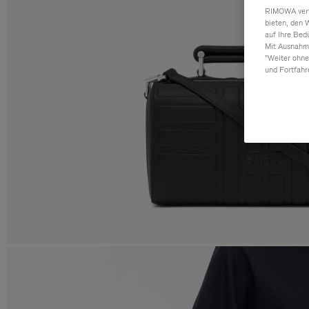
RIMOWA verwe
bieten, den 
auf Ihre Bed
Mit Ausnahme
"Weiter ohne
und Fortfahr