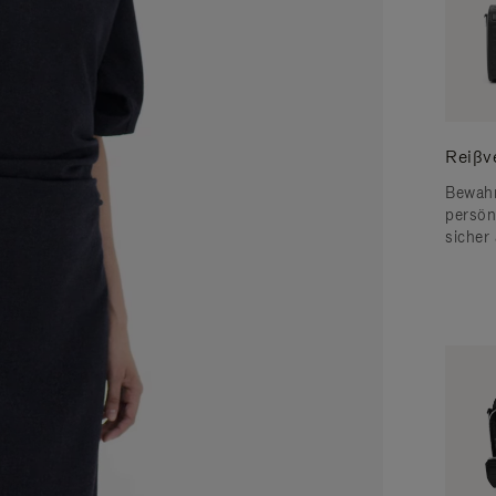
Reißv
Bewahr
persön
sicher 