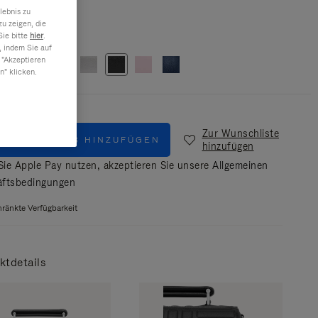
lebnis zu
u zeigen, die
Schwarz
Sie bitte
hier
.
, indem Sie auf
 "Akzeptieren
n" klicken.
Zur Wunschliste
M WARENKORB HINZUFÜGEN
hinzufügen
ie Apple Pay nutzen, akzeptieren Sie unsere
Allgemeinen
ftsbedingungen
ränkte Verfügbarkeit
ktdetails