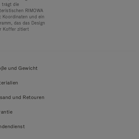
 trägt die
teristischen RIMOWA
s: Koordinaten und ein
amm, das das Design
 Koffer zitiert
öße und Gewicht
erialien
rsand und Retouren
antie
ndendienst