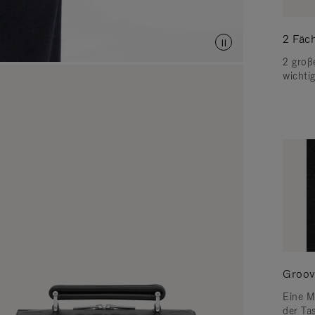
2 Fäc
2 groß
wichti
Groov
Eine M
der Tas