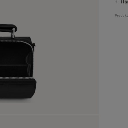
Häu
Produk