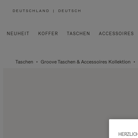
DEUTSCHLAND
|
DEUTSCH
,
WÄHLEN
SIE
IHRE
REGION
AUS
NEUHEIT
KOFFER
TASCHEN
ACCESSOIRES
Taschen
Groove Taschen & Accessoires Kollektion
HERZLIC