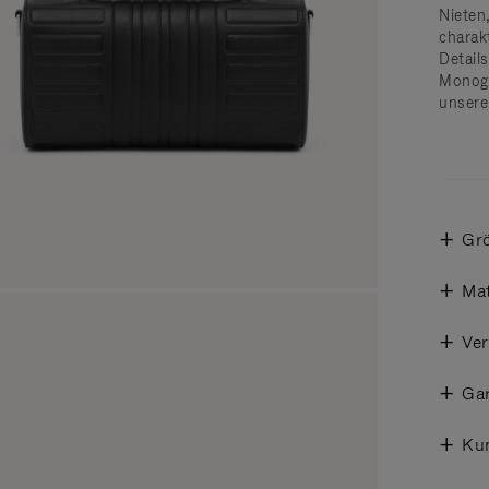
Nieten,
charak
Detail
Monogr
unserer
Gr
Mat
Ve
Gar
Ku