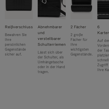
Reißverschluss
Abnehmbarer
2 Fächer
6
und
Karte
Bewahren Sie
2 große
verstellbarer
Ihre
Fächer für
Auf de
Schulterriemen
persönlichen
Ihre
Vorder
Gegenstände
wichtigsten
der Ta
Lässt sich über
sicher auf.
Gegenstände.
platzier
der Schulter, als
schnel
Umhängetasche
Zugriff
oder in der Hand
Ihre Ka
tragen.