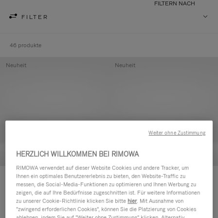
FILTERN NACH
FILTER
46 produkte
Neuheit
Neuheit
Weiter ohne Zustimmung
HERZLICH WILLKOMMEN BEI RIMOWA
RIMOWA verwendet auf dieser Website Cookies und andere Tracker, um
Ihnen ein optimales Benutzererlebnis zu bieten, den Website-Traffic zu
Groove - Leder Tasche mit
Groove - Leder Tasche mit
messen, die Social-Media-Funktionen zu optimieren und Ihnen Werbung zu
Reißverschluss
Reißverschluss
zeigen, die auf Ihre Bedürfnisse zugeschnitten ist. Für weitere Informationen
420,00 €
420,00 €
zu unserer Cookie-Richtlinie klicken Sie bitte
hier
. Mit Ausnahme von
"zwingend erforderlichen Cookies", können Sie die Platzierung von Cookies
ablehnen, indem Sie auf "Weiter ohne Zustimmung" klicken. Alternativ