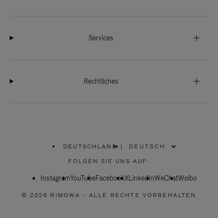
Services
Rechtliches
DEUTSCHLAND
|
,
WÄHLEN
FOLGEN SIE UNS AUF:
SIE
IHRE
Instagram
YouTube
REGION
Facebook
X
LinkedIn
WeChat
Weibo
AUS
© 2026 RIMOWA - ALLE RECHTE VORBEHALTEN