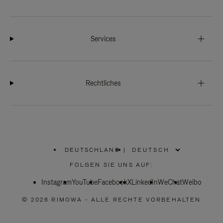
Services
Rechtliches
DEUTSCHLAND
|
,
WÄHLEN
FOLGEN SIE UNS AUF:
SIE
IHRE
Instagram
YouTube
REGION
Facebook
X
LinkedIn
WeChat
Weibo
AUS
© 2026 RIMOWA - ALLE RECHTE VORBEHALTEN