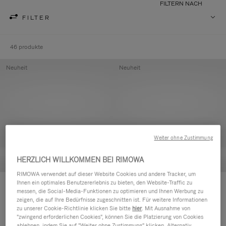
FILTERN NACH
FILTER
46 produkte
Neuheit
Neuheit
Weiter ohne Zustimmung
HERZLICH WILLKOMMEN BEI RIMOWA
RIMOWA verwendet auf dieser Website Cookies und andere Tracker, um
Ihnen ein optimales Benutzererlebnis zu bieten, den Website-Traffic zu
Groove - Leder Tasche mit
Groove - Leder Tasche mit
messen, die Social-Media-Funktionen zu optimieren und Ihnen Werbung zu
Reißverschluss
Reißverschluss
zeigen, die auf Ihre Bedürfnisse zugeschnitten ist. Für weitere Informationen
420,00 €
420,00 €
zu unserer Cookie-Richtlinie klicken Sie bitte
hier
. Mit Ausnahme von
"zwingend erforderlichen Cookies", können Sie die Platzierung von Cookies
ablehnen, indem Sie auf "Weiter ohne Zustimmung" klicken. Alternativ