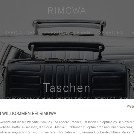
SPECIALTIES
PERSONALISIEREN
SERVICES
Taschen
Entdecken Sie die neuen Reisetaschen für Damen und Herren.
Weit
H WILLKOMMEN BEI RIMOWA
ndet auf dieser Website Cookies und andere Tracker, um Ihnen ein optimales Benutzerer
Website-Traffic zu messen, die Social-Media-Funktionen zu optimieren und Ihnen Werbung z
ürfnisse zugeschnitten ist. Für weitere Informationen zu unserer Cookie-Richtlinie klicken 