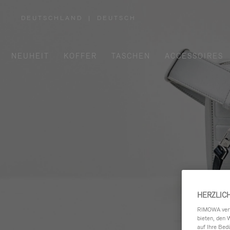
DEUTSCHLAND
|
DEUTSCH
,
WÄHLEN
SIE
IHRE
REGION
AUS
NEUHEIT
KOFFER
TASCHEN
ACCESSOIRES
HERZLIC
RIMOWA verwe
bieten, den 
auf Ihre Bed