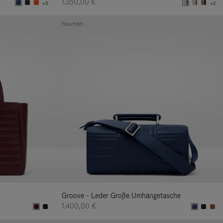
1.350,00 €
+5
+2
Neuheit
Groove - Leder Große Umhängetasche
1.400,00 €