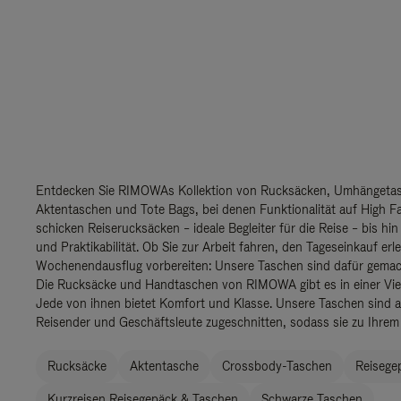
Entdecken Sie RIMOWAs Kollektion von Rucksäcken, Umhängetas
Aktentaschen und Tote Bags, bei denen Funktionalität auf High Fas
schicken Reiserucksäcken – ideale Begleiter für die Reise – bis hin
und Praktikabilität. Ob Sie zur Arbeit fahren, den Tageseinkauf erl
Wochenendausflug vorbereiten: Unsere Taschen sind dafür gemach
Die Rucksäcke und Handtaschen von RIMOWA gibt es in einer Viel
Jede von ihnen bietet Komfort und Klasse. Unsere Taschen sind 
Reisender und Geschäftsleute zugeschnitten, sodass sie zu Ihrem 
Rucksäcke
Aktentasche
Crossbody-Taschen
Reisege
Kurzreisen Reisegepäck & Taschen
Schwarze Taschen