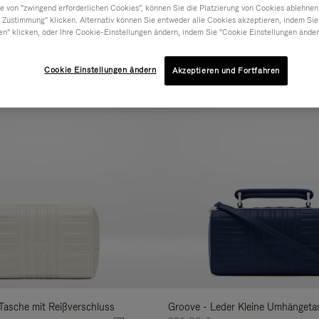
 von "zwingend erforderlichen Cookies", können Sie die Platzierung von Cookies ablehnen
 Zustimmung" klicken. Alternativ können Sie entweder alle Cookies akzeptieren, indem Sie
RIAL
KOLLEKTION
MERKMALE
VOLUM
Verfeinern
en" klicken, oder Ihre Cookie-Einstellungen ändern, indem Sie "Cookie Einstellungen änder
Sie
Neuheit
Ihre
Cookie Einstellungen ändern
Akzeptieren und Fortfahren
Ergebnisse
mit:
Tasche mit Reißverschluss
Groove - Leder Kleine Umhängeta