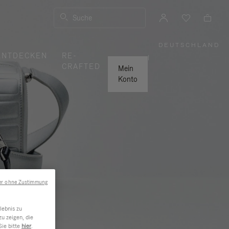
Suche
DEUTSCHLAND
,
ENTDECKEN
RE-
WÄHLEN
|
SIE
CRAFTED
IHRE
Mein
REGION
AUS
Konto
er ohne Zustimmung
lebnis zu
u zeigen, die
Sie bitte
hier
.