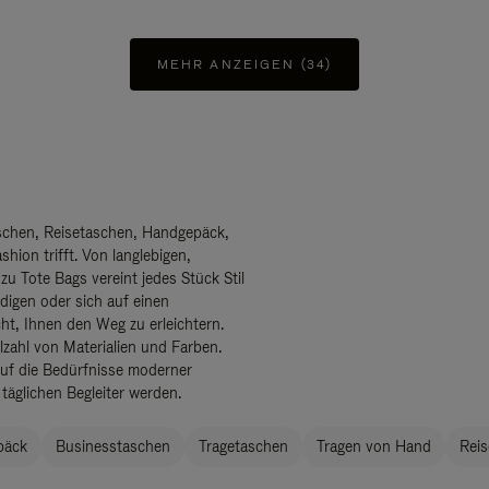
MEHR ANZEIGEN (34)
chen, Reisetaschen, Handgepäck,
hion trifft. Von langlebigen,
 zu Tote Bags vereint jedes Stück Stil
edigen oder sich auf einen
t, Ihnen den Weg zu erleichtern.
zahl von Materialien und Farben.
auf die Bedürfnisse moderner
täglichen Begleiter werden.
päck
Businesstaschen
Tragetaschen
Tragen von Hand
Reis