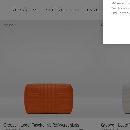
Mit Ausnahme
"Weiter ohne
GRÖSSE
KATEGORIE
FARBE
MATE
und Fortfahr
Neuheit
Neuheit
Groove - Leder Tasche mit Reißverschluss
Groove - Leder 