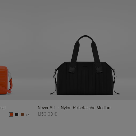
mall
Never Still - Nylon Reisetasche Medium
1.150,00 €
+5