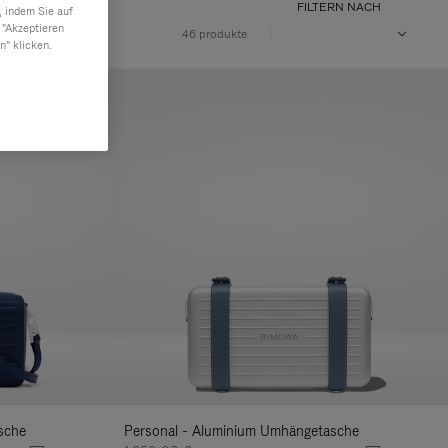
FILTERN NACH
, indem Sie auf
 "Akzeptieren
EN
46 produkte
n" klicken.
sche
Personal - Aluminium Umhängetasche