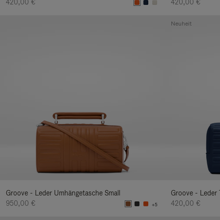
420,00 €
420,00 €
Neuheit
Groove - Leder Umhängetasche Small
Groove - Leder 
950,00 €
420,00 €
+5