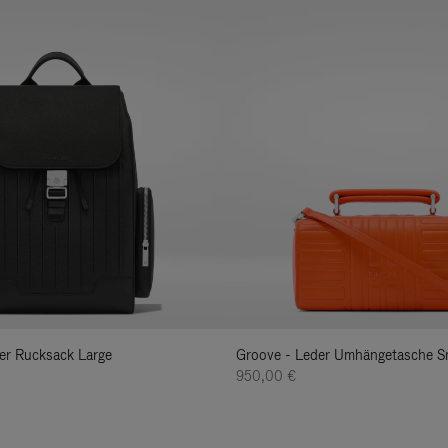
der Rucksack Large
Groove - Leder Umhängetasche S
950,00 €