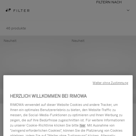
FILTERN NACH
FILTER
46 produkte
Neuheit
Neuheit
Weiter ohne Zustimmung
HERZLICH WILLKOMMEN BEI RIMOWA
RIMOWA verwendet auf dieser Website Cookies und andere Tracker, um
Ihnen ein optimales Benutzererlebnis zu bieten, den Website-Traffic zu
Groove - Leder Tasche mit
Groove - Leder Tasche mit
messen, die Social-Media-Funktionen zu optimieren und Ihnen Werbung zu
Reißverschluss
Reißverschluss
zeigen, die auf Ihre Bedürfnisse zugeschnitten ist. Für weitere Informationen
420,00 €
420,00 €
zu unserer Cookie-Richtlinie klicken Sie bitte
hier
. Mit Ausnahme von
"zwingend erforderlichen Cookies", können Sie die Platzierung von Cookies
ablehnen, indem Sie auf "Weiter ohne Zustimmung" klicken. Alternativ