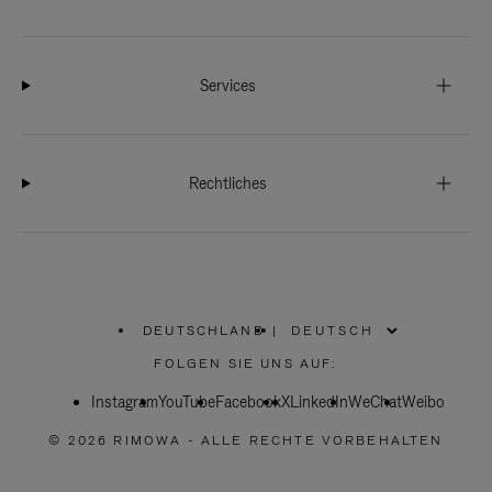
Services
Rechtliches
DEUTSCHLAND
|
,
WÄHLEN
FOLGEN SIE UNS AUF:
SIE
IHRE
Instagram
YouTube
REGION
Facebook
X
LinkedIn
WeChat
Weibo
AUS
© 2026 RIMOWA - ALLE RECHTE VORBEHALTEN