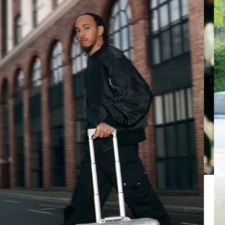
播
击
放。
按
钮
取
消
静
音