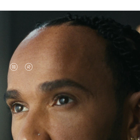
视
视
频
频
暂
已
Lewis Hamilton 的赛道成就世人皆知，但近来的旅
停，
静
程，却是关于突破舒适圈的冒险。 他走遍世界，在
请
音，
每一次新体验中挑战自我、收获成长。
按
请
下
点
RIMOWA Original 系列 Pilot 登机箱 始终相伴左