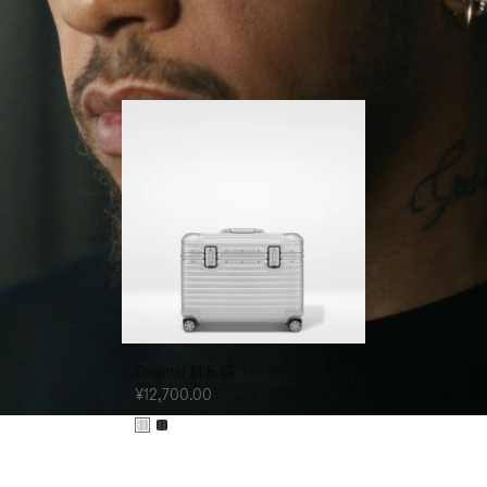
右，箱体上的每道印记都在诉说他的足迹与成就。
播
击
放。
按
钮
取
消
静
音
Original 机长箱
¥12,700.00