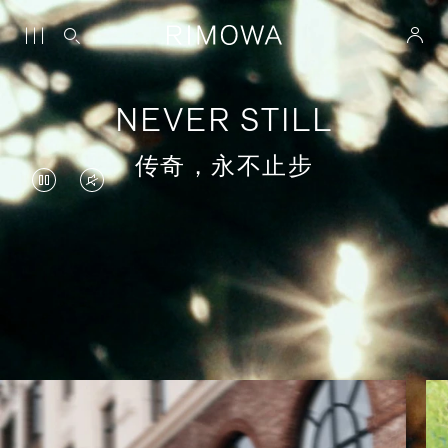
NEVER STILL
传奇，永不止步
视
视
频
频
暂
已
停，
静
意义非凡的旅程
请
音，
按
请
下
点