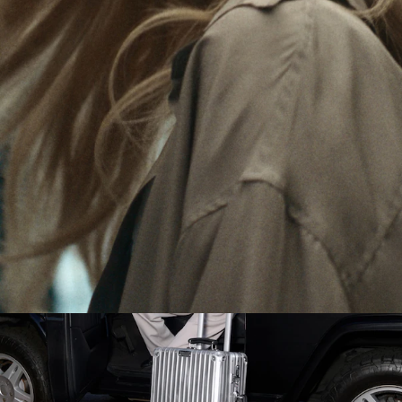
播
击
旅途故事，每一枚贴纸、每道划痕与凹痕，都是她
放。
按
精彩旅程的独特印记。
钮
取
消
静
音