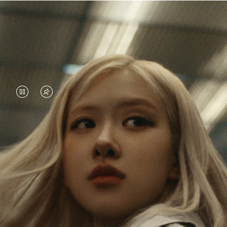
视
视
频
频
暂
已
Rosé 不断探索着世界，每段旅程都能为她带来全新
停，
静
视角与深远启发。 每一次出发，她都能以最有意义
请
音，
的方式探索着世界的奥秘，同时也发现真实的自
我。
按
请
下
点
她的 RIMOWA Classic 系列21寸登机箱珍藏着无数