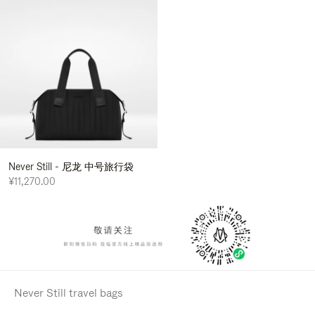
Never Still - 尼龙 中号旅行袋
¥11,270.00
Never Still travel bags