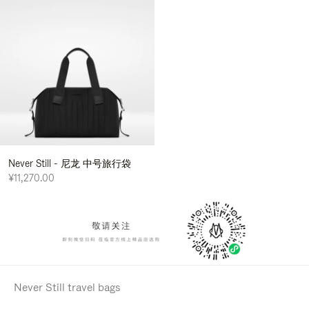
Never Still - 尼龙 中号旅行袋
¥11,270.00
Never Still travel bags