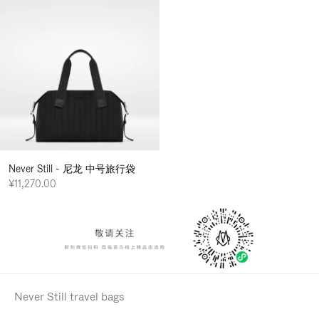
Never Still - 尼龙 中号旅行袋
¥11,270.00
Never Still travel bags