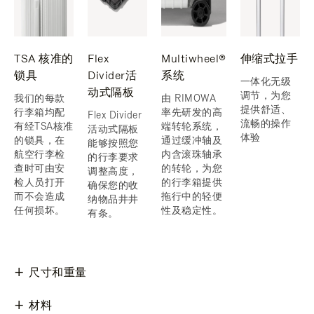
TSA 核准的
Flex
Multiwheel®
伸缩式拉手
锁具
Divider活
系统
一体化无级
动式隔板
调节，为您
我们的每款
由 RIMOWA
提供舒适、
行李箱均配
率先研发的高
Flex Divider
流畅的操作
有经TSA核准
端转轮系统，
活动式隔板
体验
的锁具，在
通过缓冲轴及
能够按照您
航空行李检
内含滚珠轴承
的行李要求
查时可由安
的转轮，为您
调整高度，
检人员打开
的行李箱提供
确保您的收
而不会造成
拖行中的轻便
纳物品井井
任何损坏。
性及稳定性。
有条。
尺寸和重量
材料