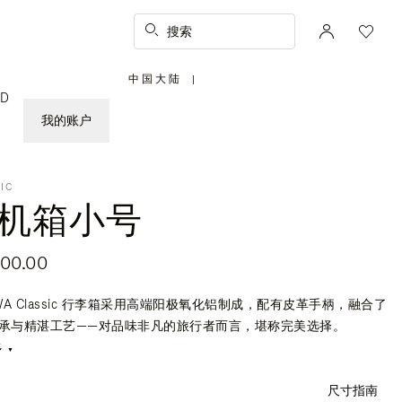
搜索
中国大陆
|
,
ED
请
选
择
我的账户
您
所
在
的
国
家/
地
IC
区
机箱小号
900.00
OWA Classic 行李箱采用高端阳极氧化铝制成，配有皮革手柄，融合了
承与精湛工艺——对品味非凡的旅行者而言，堪称完美选择。
多
尺寸指南