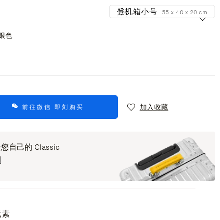
登机箱小号
55 x 40 x 20 cm
尺寸
银色
加入收藏
前往微信 即刻购买
您自己的 Classic
制
元素