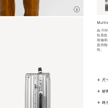
Mult
由 R
轮系统
珠轴承
提供拖
性。
尺
材
终