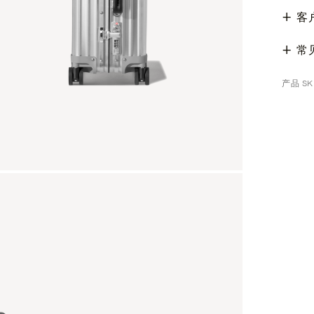
客
常
产品 SKU