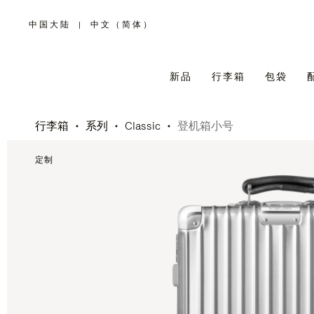
中国大陆
|
中文（简体）
,
请
选
择
您
所
新品
行李箱
包袋
在
的
国
家/
地
区
行李箱
系列
Classic
登机箱小号
定制