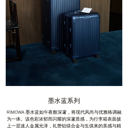
墨水蓝系列
RIMOWA 墨水蓝如午夜般深邃，将现代风尚与优雅格调融
为一体。该色彩浓郁而闪耀的深邃质感，为行李箱表面披
上一层迷人金属光泽，礼赞铝镁合金与生俱来的美感与精