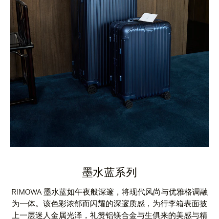
墨水蓝系列
RIMOWA 墨水蓝如午夜般深邃，将现代风尚与优雅格调融
为一体。该色彩浓郁而闪耀的深邃质感，为行李箱表面披
上一层迷人金属光泽，礼赞铝镁合金与生俱来的美感与精