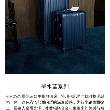
墨水蓝系列
RIMOWA 墨水蓝如午夜般深邃，将现代风尚与优雅格调融
为一体。该色彩浓郁而闪耀的深邃质感，为行李箱表面披
上一层迷人金属光泽，礼赞铝镁合金与生俱来的美感与精