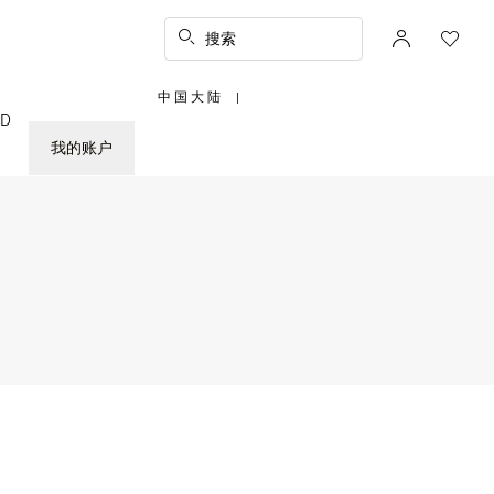
搜索
中国大陆
|
,
ED
请
选
择
我的账户
您
所
在
的
国
家/
地
区