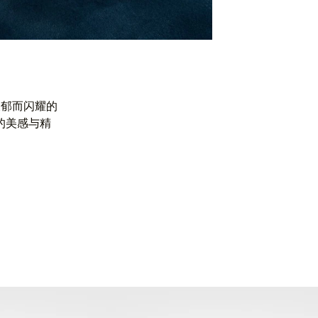
浓郁而闪耀的
的美感与精