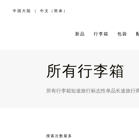
中国大陆
|
中文（简体）
,
请
选
择
您
所
新品
行李箱
包袋
在
的
国
家/
地
区
所有行李箱
所有行李箱
短途旅行
标志性单品
长途旅行
搜索次数最多