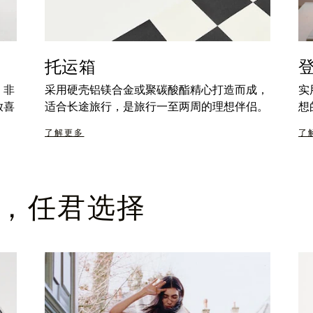
托运箱
，非
采用硬壳铝镁合金或聚碳酸酯精心打造而成，
实
放喜
适合长途旅行，是旅行一至两周的理想伴侣。
想
了解更多
了
，任君选择