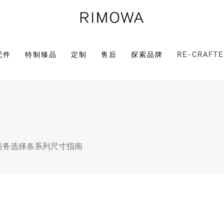
配件
特制臻品
定制
售后
探索品牌
RE-CRAFT
商务选择
各系列尺寸指南