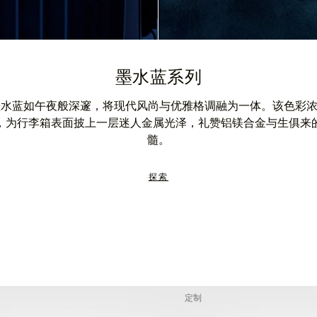
墨水蓝系列
A 墨水蓝如午夜般深邃，将现代风尚与优雅格调融为一体。该色彩
，为行李箱表面披上一层迷人金属光泽，礼赞铝镁合金与生俱来
髓。
探索
定制