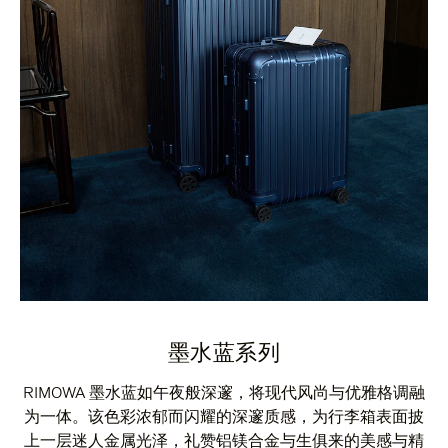
墨水蓝系列
RIMOWA 墨水蓝如午夜般深邃，将现代风尚与优雅格调融
为一体。该色彩浓郁而闪耀的深邃质感，为行李箱表面披
上一层迷人金属光泽，礼赞铝镁合金与生俱来的美感与精