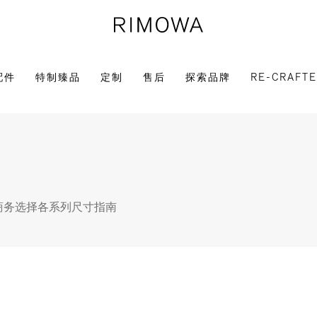
配件
特制臻品
定制
售后
探索品牌
RE-CRAFT
商务选择
各系列尺寸指南