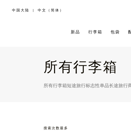
中国大陆
|
中文（简体）
,
请
选
择
您
所
新品
行李箱
包袋
在
的
国
家/
地
区
所有行李箱
所有行李箱
短途旅行
标志性单品
长途旅行
搜索次数最多