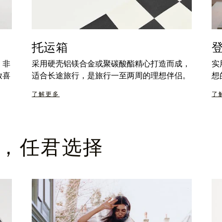
托运箱
，非
采用硬壳铝镁合金或聚碳酸酯精心打造而成，
实
放喜
适合长途旅行，是旅行一至两周的理想伴侣。
想
了解更多
了
，任君选择