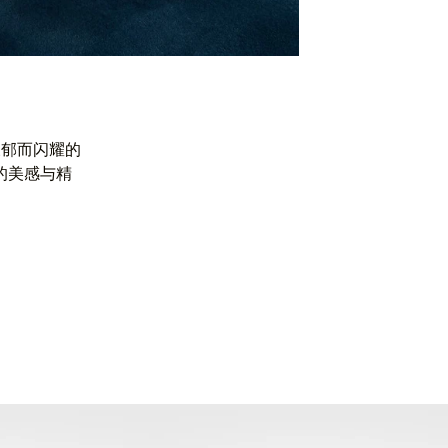
浓郁而闪耀的
的美感与精