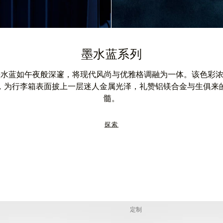
墨水蓝系列
A 墨水蓝如午夜般深邃，将现代风尚与优雅格调融为一体。该色彩
，为行李箱表面披上一层迷人金属光泽，礼赞铝镁合金与生俱来
髓。
探索
定制