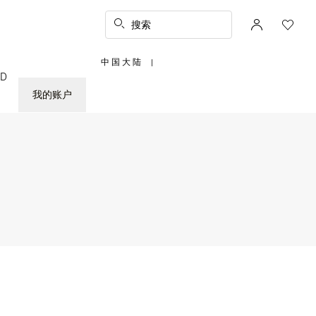
搜索
中国大陆
|
,
ED
请
选
择
我的账户
您
所
在
的
国
家/
地
区