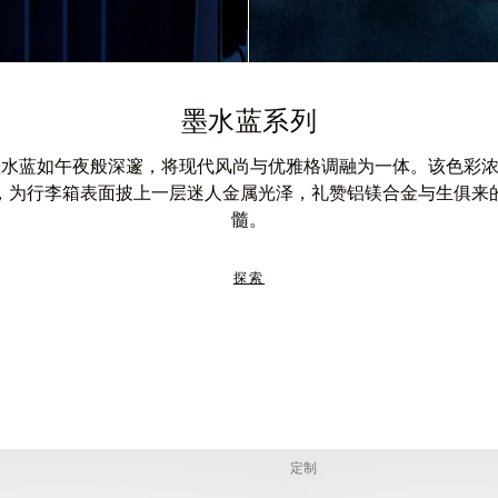
墨水蓝系列
A 墨水蓝如午夜般深邃，将现代风尚与优雅格调融为一体。该色彩
，为行李箱表面披上一层迷人金属光泽，礼赞铝镁合金与生俱来
髓。
探索
定制