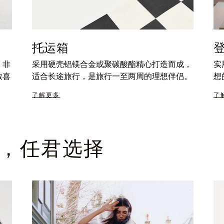
托运箱
，非
采用硬壳铝镁合金或聚碳酸酯精心打造而成，
实
放喜
适合长途旅行，是旅行一至两周的理想伴侣。
想
了解更多
了
，任君选择