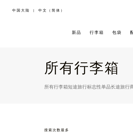
中国大陆
|
中文（简体）
,
请
选
择
您
所
新品
行李箱
包袋
在
的
国
家/
地
区
所有行李箱
所有行李箱
短途旅行
标志性单品
长途旅行
搜索次数最多