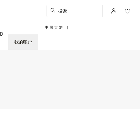
搜索
中国大陆
|
,
ED
请
选
择
我的账户
您
所
在
的
国
家/
地
区