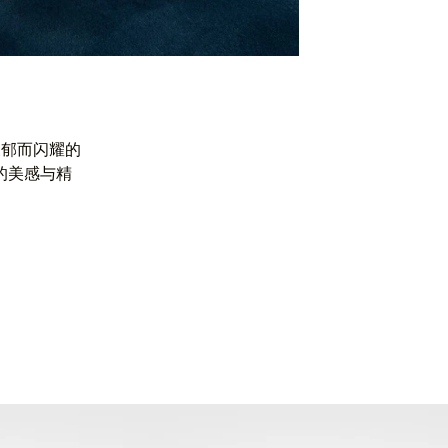
浓郁而闪耀的
的美感与精